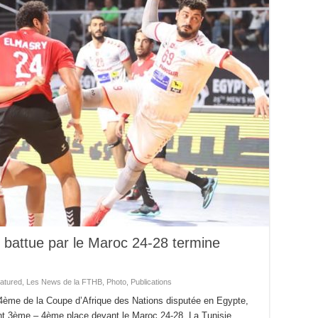
 battue par le Maroc 24-28 termine
atured
,
Les News de la FTHB
,
Photo
,
Publications
 4ème de la Coupe d’Afrique des Nations disputée en Egypte,
nt 3ème – 4ème place devant le Maroc 24-28. La Tunisie