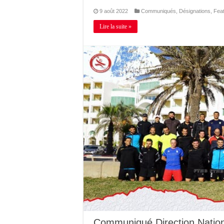
9 août 2022
Communiqués
,
Désignations
,
Fea
Lire la suite »
Communiqué Direction Nation