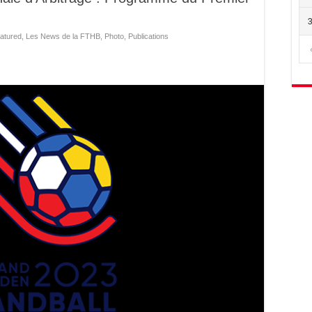
atured
,
Les News de la FTHB
,
Photo
,
Publications