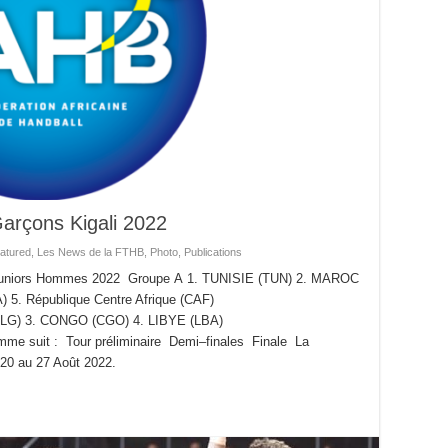
arçons Kigali 2022
atured
,
Les News de la FTHB
,
Photo
,
Publications
 Juniors Hommes 2022 Groupe A 1. TUNISIE (TUN) 2. MAROC
. République Centre Afrique (CAF)
ALG) 3. CONGO (CGO) 4. LIBYE (LBA)
mme suit : Tour préliminaire Demi–finales Finale La
u 20 au 27 Août 2022.