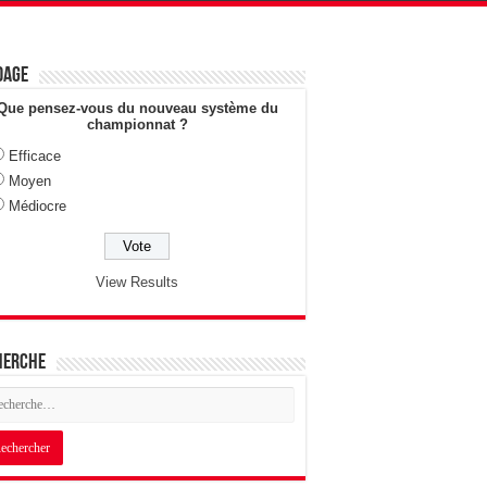
dage
Que pensez-vous du nouveau système du
championnat ?
Efficace
Moyen
Médiocre
View Results
herche