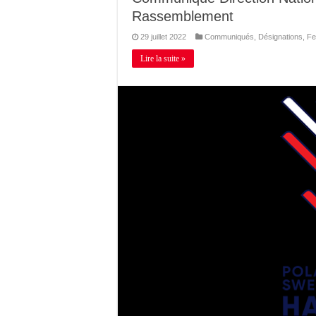
Rassemblement
29 juillet 2022
Communiqués
,
Désignations
,
Fe
Lire la suite »