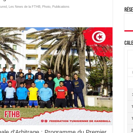
tured
,
Les News de la FTHB
,
Photo
,
Publications
Rés
Cale
ale d’Arbitrage : Programme du Premier