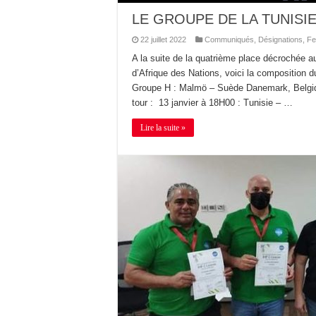
LE GROUPE DE LA TUNISI
22 juillet 2022
Communiqués
,
Désignations
,
Fe
A la suite de la quatrième place décrochée au
d’Afrique des Nations, voici la composition
Groupe H : Malmö – Suède Danemark, Belgiq
tour : 13 janvier à 18H00 : Tunisie – …
Lire la suite »