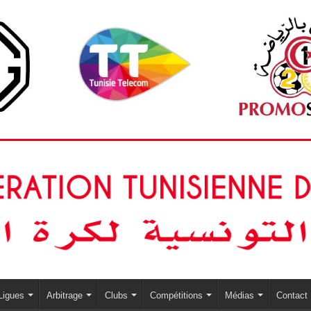
Ligues
Arbitrage
Clubs
Compétitions
Médias
Contact