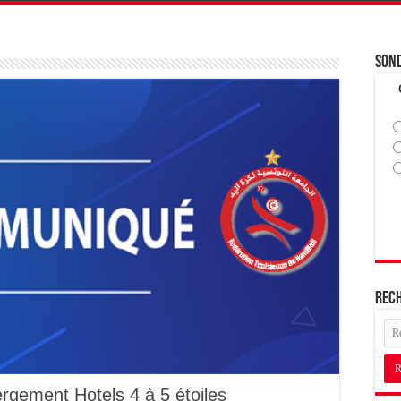
Son
Rec
rgement Hotels 4 à 5 étoiles