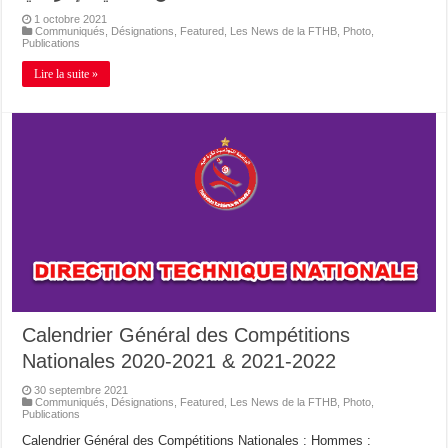
1 octobre 2021
Communiqués
,
Désignations
,
Featured
,
Les News de la FTHB
,
Photo
,
Publications
Lire la suite »
Calendrier Général des Compétitions
Nationales 2020-2021 & 2021-2022
30 septembre 2021
Communiqués
,
Désignations
,
Featured
,
Les News de la FTHB
,
Photo
,
Publications
Calendrier Général des Compétitions Nationales : Hommes :