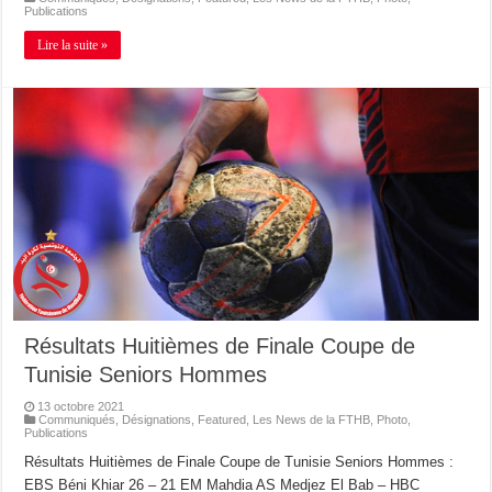
Publications
Lire la suite »
Résultats Huitièmes de Finale Coupe de
Tunisie Seniors Hommes
13 octobre 2021
Communiqués
,
Désignations
,
Featured
,
Les News de la FTHB
,
Photo
,
Publications
Résultats Huitièmes de Finale Coupe de Tunisie Seniors Hommes :
EBS Béni Khiar 26 – 21 EM Mahdia AS Medjez El Bab – HBC