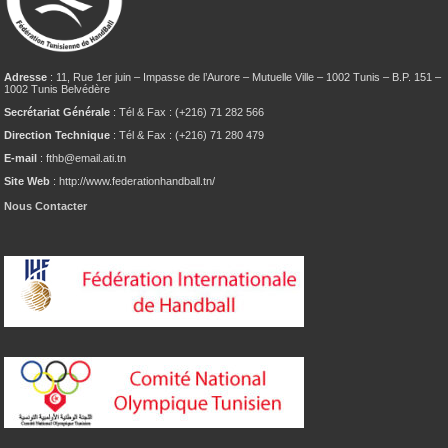
Adresse
: 11, Rue 1er juin – Impasse de l’Aurore – Mutuelle Ville – 1002 Tunis – B.P. 151 –
1002 Tunis Belvédère
Secrétariat Générale
: Tél & Fax : (+216) 71 282 566
Direction Technique
: Tél & Fax : (+216) 71 280 479
E-mail
: fthb@email.ati.tn
Site Web
: http://www.federationhandball.tn/
Nous Contacter