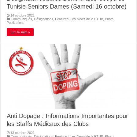
Tunisie Seniors Dames (Samedi 16 octobre)
14 octobre 2021
Communiqués
,
Désignations
,
Featured
,
Les News de la FTHB
,
Photo
,
Publications
Lire la suite »
Anti Dopage : Informations Importantes pour
les Staffs Médicaux des Clubs
13 octobre 2021
Communiqués
,
Désignations
,
Featured
,
Les News de la FTHB
,
Photo
,