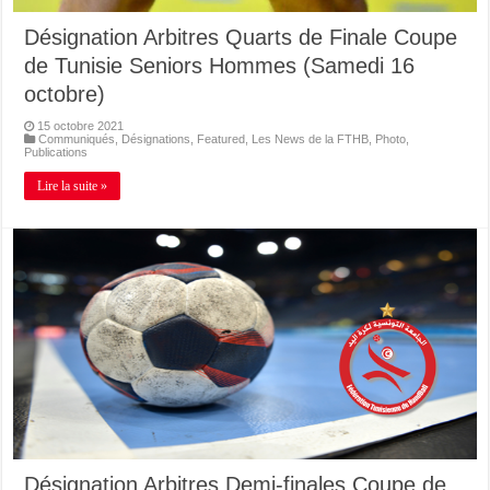
Désignation Arbitres Quarts de Finale Coupe
de Tunisie Seniors Hommes (Samedi 16
octobre)
15 octobre 2021
Communiqués
,
Désignations
,
Featured
,
Les News de la FTHB
,
Photo
,
Publications
Lire la suite »
Désignation Arbitres Demi-finales Coupe de