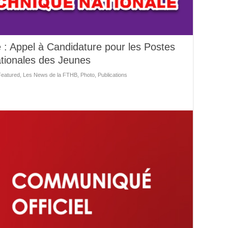
e : Appel à Candidature pour les Postes
ationales des Jeunes
Featured
,
Les News de la FTHB
,
Photo
,
Publications