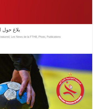
بلاغ حول ا
Featured
,
Les News de la FTHB
,
Photo
,
Publications