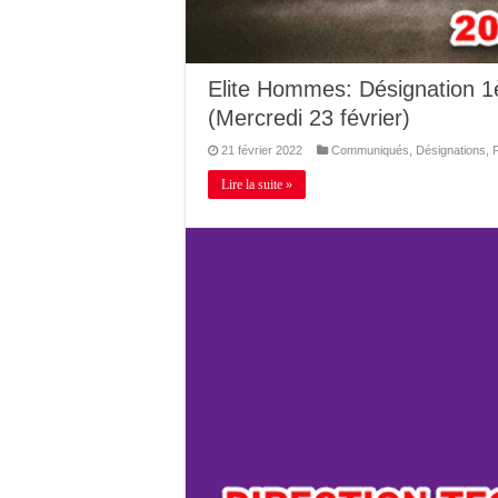
Elite Hommes: Désignation 
(Mercredi 23 février)
21 février 2022
Communiqués
,
Désignations
,
Lire la suite »