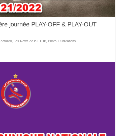
1ère journée PLAY-OFF & PLAY-OUT
Featured
,
Les News de la FTHB
,
Photo
,
Publications