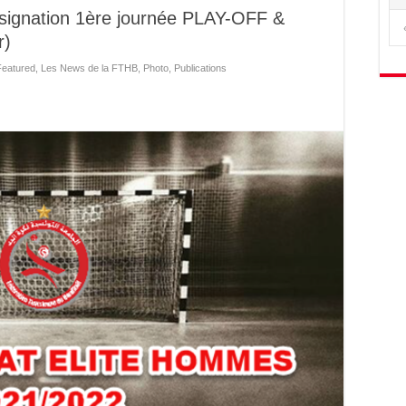
signation 1ère journée PLAY-OFF &
r)
Featured
,
Les News de la FTHB
,
Photo
,
Publications