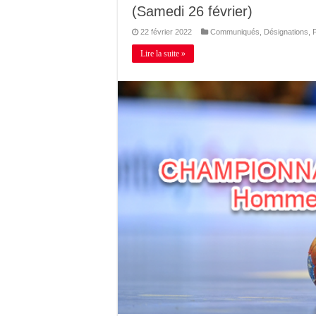
(Samedi 26 février)
22 février 2022
Communiqués
,
Désignations
,
Lire la suite »