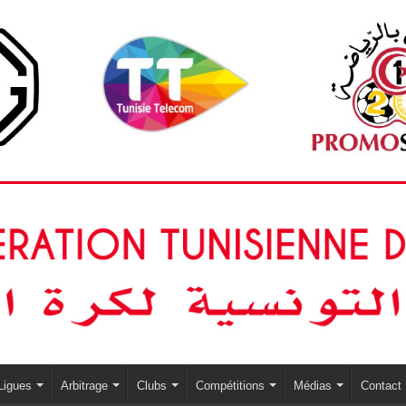
Ligues
Arbitrage
Clubs
Compétitions
Médias
Contact