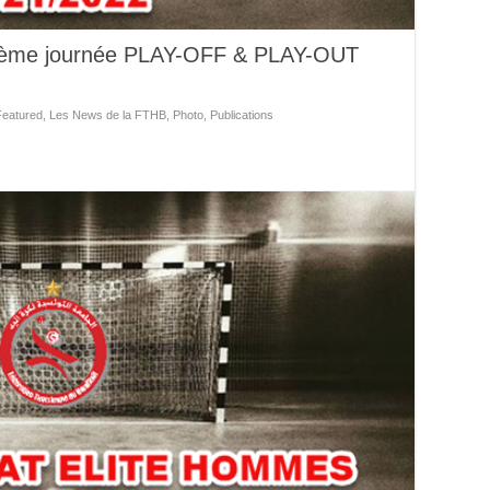
 2ème journée PLAY-OFF & PLAY-OUT
Featured
,
Les News de la FTHB
,
Photo
,
Publications