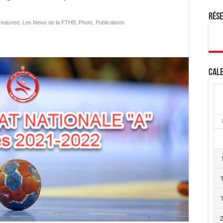
Rés
Featured
,
Les News de la FTHB
,
Photo
,
Publications
Cale