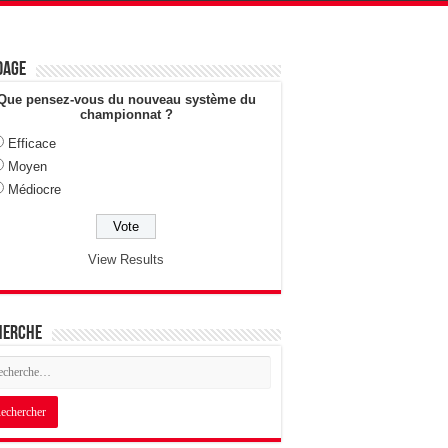
dage
Que pensez-vous du nouveau système du
championnat ?
Efficace
Moyen
Médiocre
View Results
herche