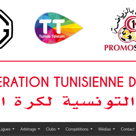
Ligues
Arbitrage
Clubs
Compétitions
Médias
Contact