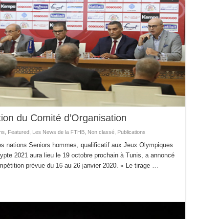
ion du Comité d’Organisation
ns
,
Featured
,
Les News de la FTHB
,
Non classé
,
Publications
des nations Seniors hommes, qualificatif aux Jeux Olympiques
te 2021 aura lieu le 19 octobre prochain à Tunis, a annoncé
pétition prévue du 16 au 26 janvier 2020. « Le tirage …