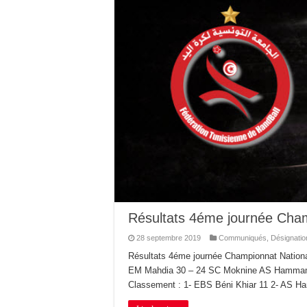
Résultats 4éme journée Cha
28 septembre 2019
Communiqués
,
Désignatio
Résultats 4éme journée Championnat Nation
EM Mahdia 30 – 24 SC Moknine AS Hammame
Classement : 1- EBS Béni Khiar 11 2- AS