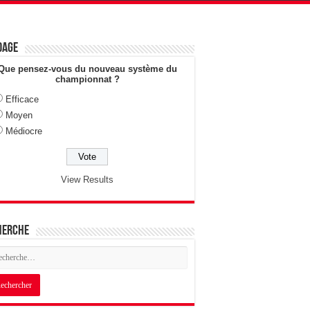
dage
Que pensez-vous du nouveau système du
championnat ?
Efficace
Moyen
Médiocre
View Results
herche