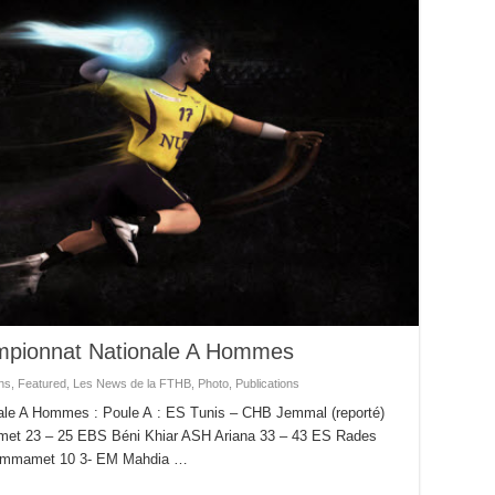
mpionnat Nationale A Hommes
ns
,
Featured
,
Les News de la FTHB
,
Photo
,
Publications
ale A Hommes : Poule A : ES Tunis – CHB Jemmal (reporté)
t 23 – 25 EBS Béni Khiar ASH Ariana 33 – 43 ES Rades
 Hammamet 10 3- EM Mahdia …