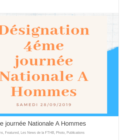
me journée Nationale A Hommes
ns
,
Featured
,
Les News de la FTHB
,
Photo
,
Publications