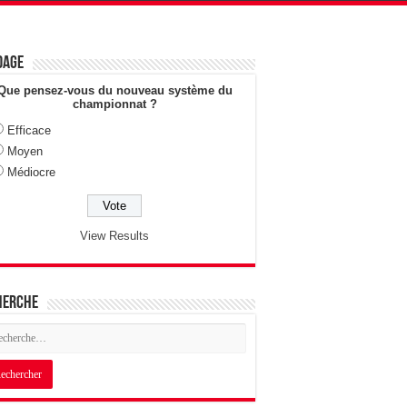
dage
Que pensez-vous du nouveau système du
championnat ?
Efficace
Moyen
Médiocre
View Results
herche