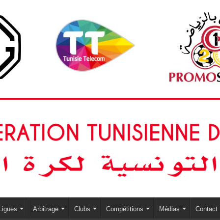
Ligues
Arbitrage
Clubs
Compétitions
Médias
Contact