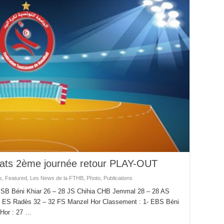
tats 2ème journée retour PLAY-OUT
s
,
Featured
,
Les News de la FTHB
,
Photo
,
Publications
ESB Béni Khiar 26 – 28 JS Chihia CHB Jemmal 28 – 28 AS
 ES Radès 32 – 32 FS Manzel Hor Classement : 1- EBS Béni
 Hor : 27 …