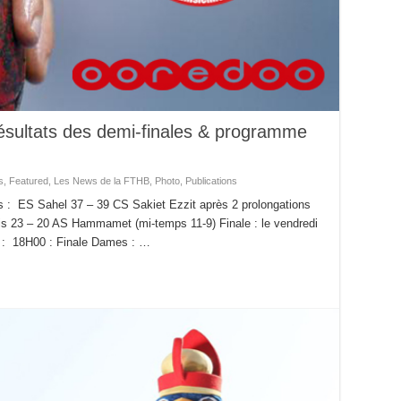
ésultats des demi-finales & programme
s
,
Featured
,
Les News de la FTHB
,
Photo
,
Publications
: ES Sahel 37 – 39 CS Sakiet Ezzit après 2 prolongations
is 23 – 20 AS Hammamet (mi-temps 11-9) Finale : le vendredi
s : 18H00 : Finale Dames : …