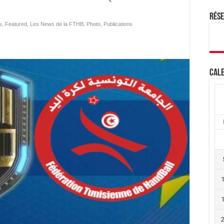
Rés
s
,
Featured
,
Les News de la FTHB
,
Photo
,
Publications
Cale