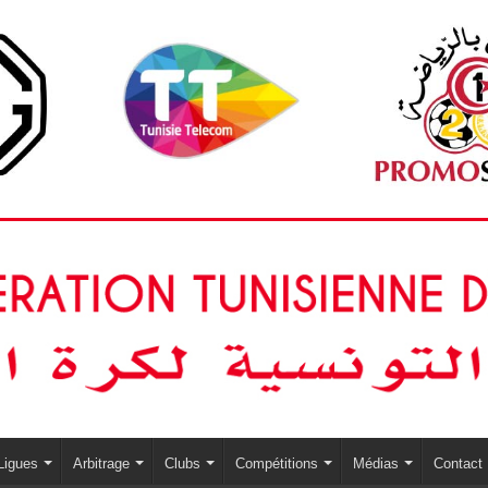
Ligues
Arbitrage
Clubs
Compétitions
Médias
Contact