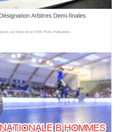
ésignation Arbitres Demi-finales
atured
,
Les News de la FTHB
,
Photo
,
Publications