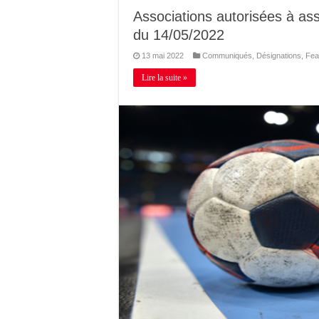
Associations autorisées à as
du 14/05/2022
13 mai 2022
Communiqués
,
Désignations
,
Fea
Lire la suite »