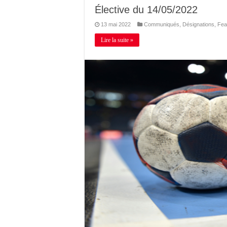
Élective du 14/05/2022
13 mai 2022
Communiqués
,
Désignations
,
Fea
Lire la suite »