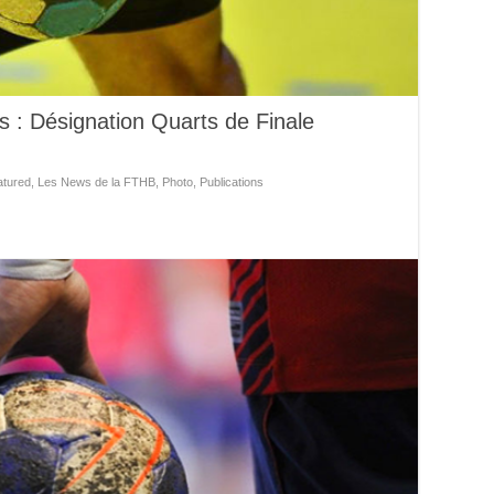
 : Désignation Quarts de Finale
atured
,
Les News de la FTHB
,
Photo
,
Publications