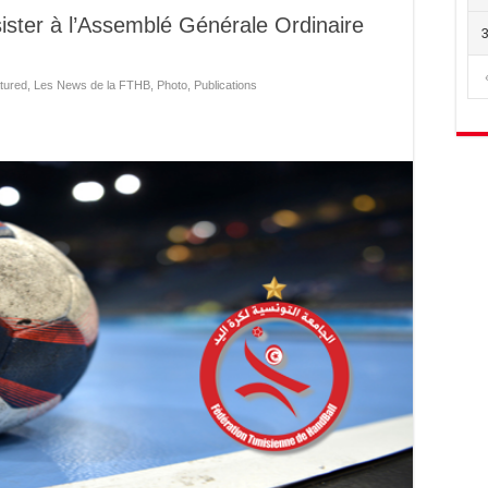
sister à l’Assemblé Générale Ordinaire
tured
,
Les News de la FTHB
,
Photo
,
Publications