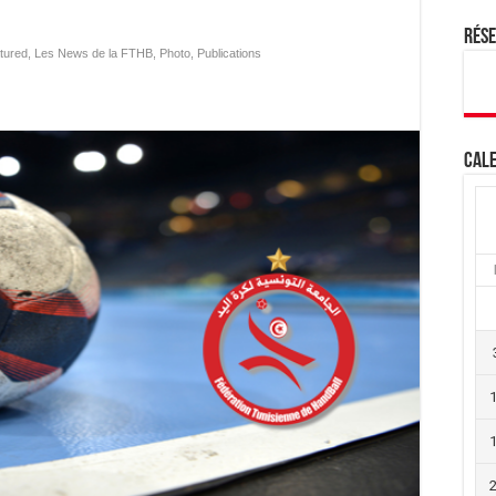
Rés
tured
,
Les News de la FTHB
,
Photo
,
Publications
Cale