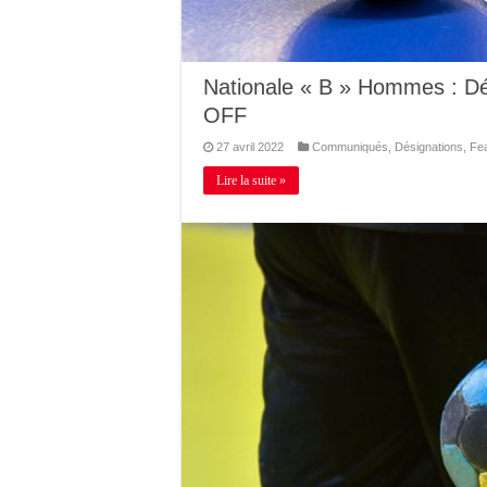
Nationale « B » Hommes : D
OFF
27 avril 2022
Communiqués
,
Désignations
,
Fe
Lire la suite »