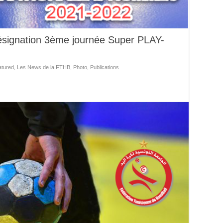
ésignation 3ème journée Super PLAY-
atured
,
Les News de la FTHB
,
Photo
,
Publications