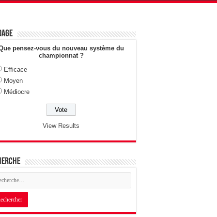
dage
Que pensez-vous du nouveau système du
championnat ?
Efficace
Moyen
Médiocre
View Results
herche