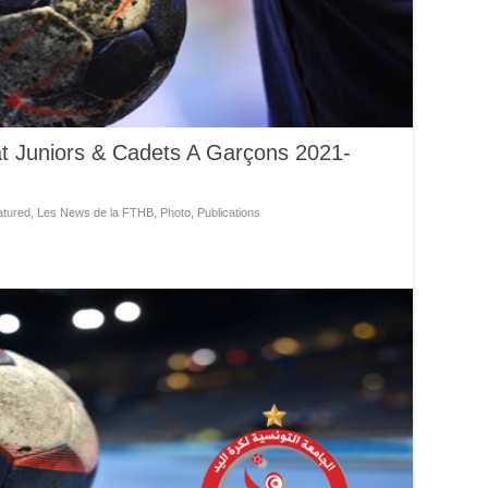
t Juniors & Cadets A Garçons 2021-
atured
,
Les News de la FTHB
,
Photo
,
Publications