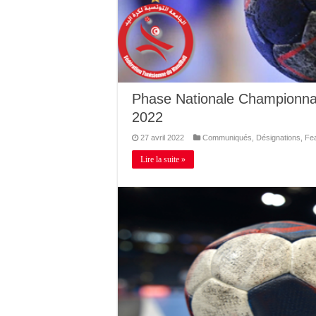
Phase Nationale Championna
2022
27 avril 2022
Communiqués
,
Désignations
,
Fe
Lire la suite »