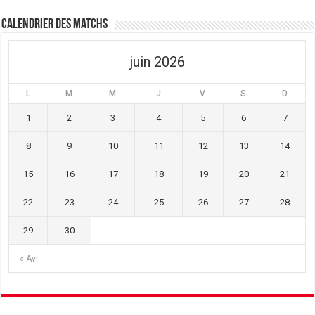
ê
n
ê
t
ê
t
Calendrier des matchs
r
t
r
e
r
e
)
e
)
)
juin 2026
L
M
M
J
V
S
D
1
2
3
4
5
6
7
8
9
10
11
12
13
14
15
16
17
18
19
20
21
22
23
24
25
26
27
28
29
30
« Avr