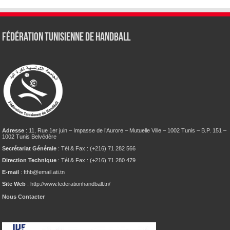
Fédération tunisienne de Handball
Adresse
: 11, Rue 1er juin – Impasse de l’Aurore – Mutuelle Ville – 1002 Tunis – B.P. 151 –
1002 Tunis Belvédère
Secrétariat Générale
: Tél & Fax : (+216) 71 282 566
Direction Technique
: Tél & Fax : (+216) 71 280 479
E-mail
: fthb@email.ati.tn
Site Web
: http://www.federationhandball.tn/
Nous Contacter