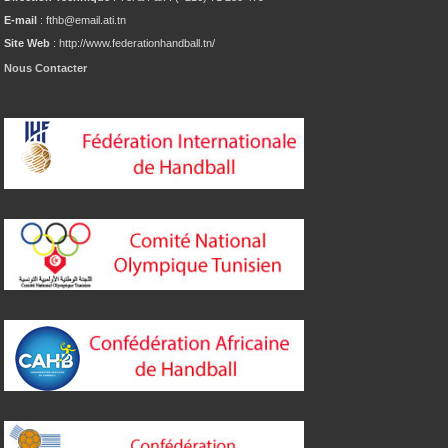
E-mail
: fthb@email.ati.tn
Site Web
: http://www.federationhandball.tn/
Nous Contacter