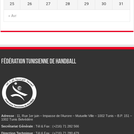
25
26
27
28
29
30
31
« Avr
Fédération tunisienne de Handball
Adresse
: 11, Rue 1er juin – Impasse de l’Aurore – Mutuelle Ville – 1002 Tunis – B.P. 151 –
1002 Tunis Belvédère
Secrétariat Générale
: Tél & Fax : (+216) 71 282 566
Direction Technique
: Tél & Fax : (+216) 71 280 479