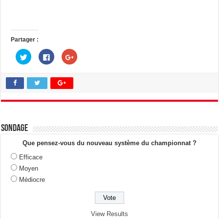
Partager :
C
C
C
l
l
l
i
i
i
q
q
q
u
u
u
e
e
e
z
z
z
p
p
p
o
o
o
u
u
u
r
r
r
p
p
p
a
a
a
Sondage
r
r
r
t
t
t
a
a
a
Que pensez-vous du nouveau système du championnat ?
g
g
g
e
e
e
Efficace
r
r
r
s
s
s
Moyen
u
u
u
r
r
r
Médiocre
T
F
G
w
a
o
i
c
o
t
e
g
t
b
l
e
o
e
View Results