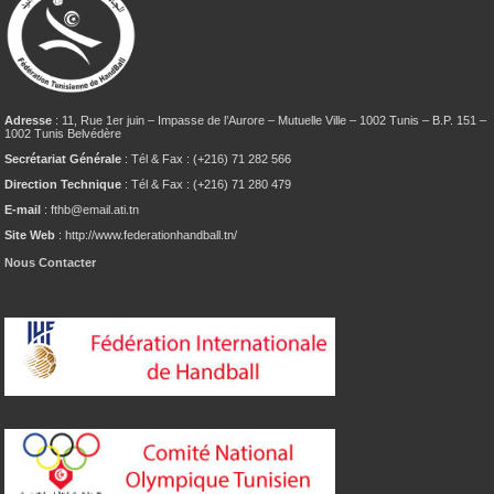
Adresse
: 11, Rue 1er juin – Impasse de l’Aurore – Mutuelle Ville – 1002 Tunis – B.P. 151 –
1002 Tunis Belvédère
Secrétariat Générale
: Tél & Fax : (+216) 71 282 566
Direction Technique
: Tél & Fax : (+216) 71 280 479
E-mail
: fthb@email.ati.tn
Site Web
: http://www.federationhandball.tn/
Nous Contacter