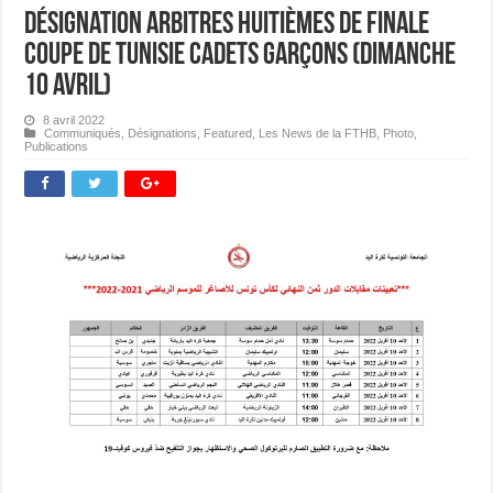
Désignation Arbitres Huitièmes de Finale
Coupe de Tunisie Cadets Garçons (Dimanche
10 avril)
8 avril 2022
Communiqués
,
Désignations
,
Featured
,
Les News de la FTHB
,
Photo
,
Publications