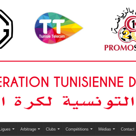
Ligues
Arbitrage
Clubs
Compétitions
Médias
Contact