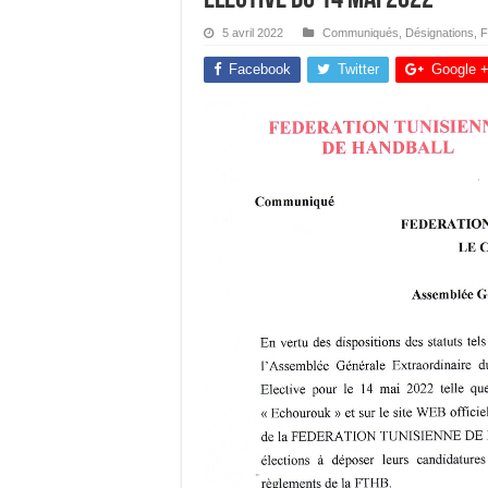
5 avril 2022
Communiqués
,
Désignations
,
F
Facebook
Twitter
Google 