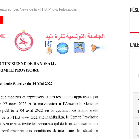
eatured
,
Les News de la FTHB
,
Photo
,
Publications
Rés
+
Cale