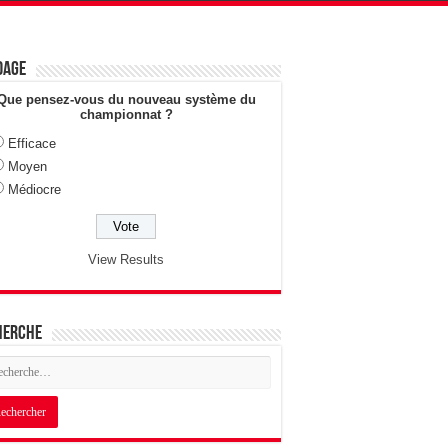
dage
Que pensez-vous du nouveau système du
championnat ?
Efficace
Moyen
Médiocre
View Results
herche