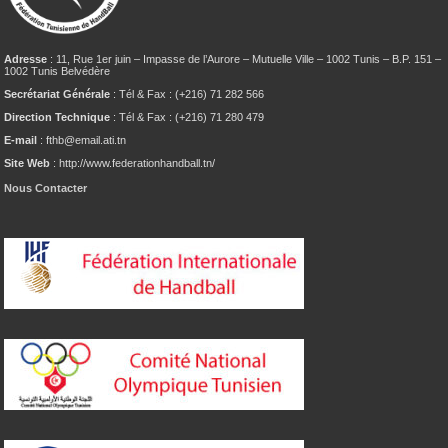
Adresse
: 11, Rue 1er juin – Impasse de l’Aurore – Mutuelle Ville – 1002 Tunis – B.P. 151 –
1002 Tunis Belvédère
Secrétariat Générale
: Tél & Fax : (+216) 71 282 566
Direction Technique
: Tél & Fax : (+216) 71 280 479
E-mail
: fthb@email.ati.tn
Site Web
: http://www.federationhandball.tn/
Nous Contacter