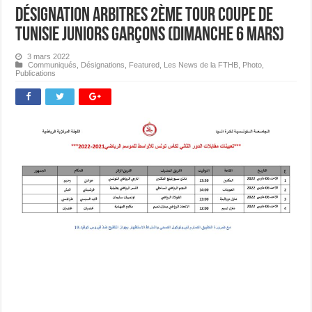
Désignation Arbitres 2ème Tour Coupe de
Tunisie Juniors Garçons (Dimanche 6 mars)
3 mars 2022
Communiqués
,
Désignations
,
Featured
,
Les News de la FTHB
,
Photo
,
Publications