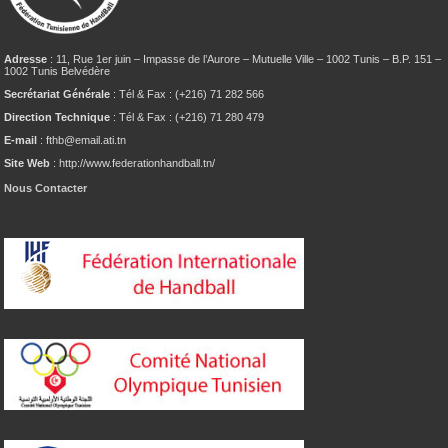
Adresse
: 11, Rue 1er juin – Impasse de l’Aurore – Mutuelle Ville – 1002 Tunis – B.P. 151 –
1002 Tunis Belvédère
Secrétariat Générale
: Tél & Fax : (+216) 71 282 566
Direction Technique
: Tél & Fax : (+216) 71 280 479
E-mail
: fthb@email.ati.tn
Site Web
: http://www.federationhandball.tn/
Nous Contacter