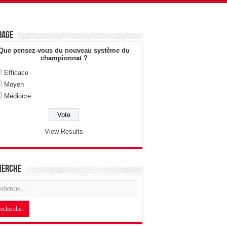
dage
Que pensez-vous du nouveau système du
championnat ?
Efficace
Moyen
Médiocre
View Results
herche