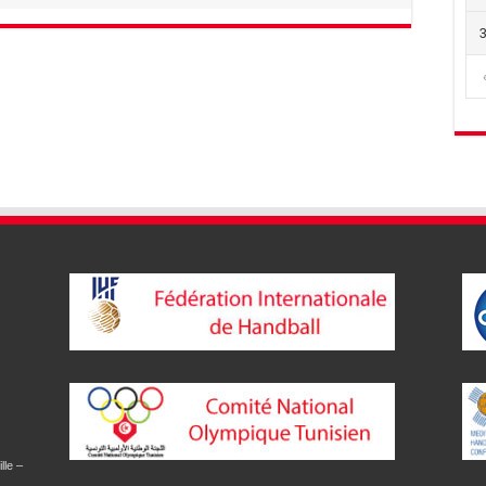
lle –