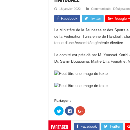
18 janvier 2022
Communiqués
,
Désignation
Facebook
Twitter
Google 
Le Ministère de la Jeunesse et des Sports a d
de la Fédération Tunisienne de Handball, char
tenue d’une Assemblée générale élective.
Le comité est présidé par M. Youssef Kortb
Dr. Samir Bouaouina, Maitre Lilia Fourati et 
Partager :
C
C
C
l
l
l
i
i
i
q
q
q
u
u
u
Facebook
Twitter
Partager
e
e
e