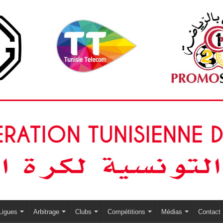
Ligues
Arbitrage
Clubs
Compétitions
Médias
Contact