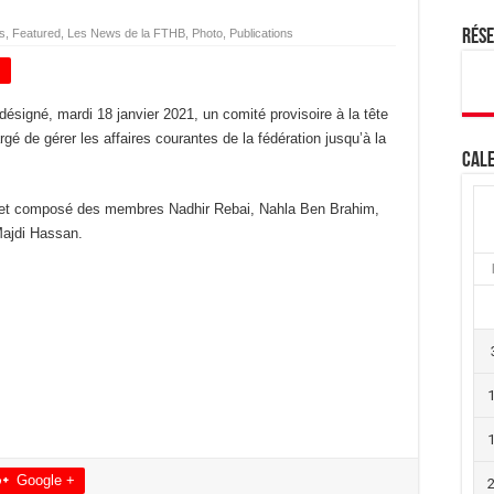
s
,
Featured
,
Les News de la FTHB
,
Photo
,
Publications
Rés
+
ésigné, mardi 18 janvier 2021, un comité provisoire à la tête
gé de gérer les affaires courantes de la fédération jusqu’à la
Cale
i et composé des membres Nadhir Rebai, Nahla Ben Brahim,
Majdi Hassan.
Google +