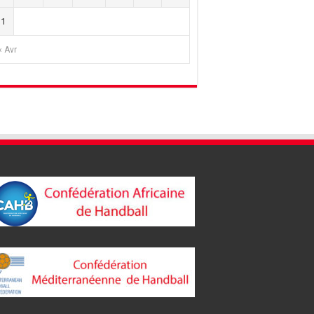
31
« Avr