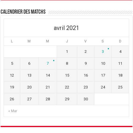
n
e
n
ê
n
ê
t
ê
t
Calendrier des matchs
r
t
r
e
r
e
)
e
)
)
avril 2021
L
M
M
J
V
S
D
1
2
3
4
5
6
7
8
9
10
11
12
13
14
15
16
17
18
19
20
21
22
23
24
25
26
27
28
29
30
« Mar