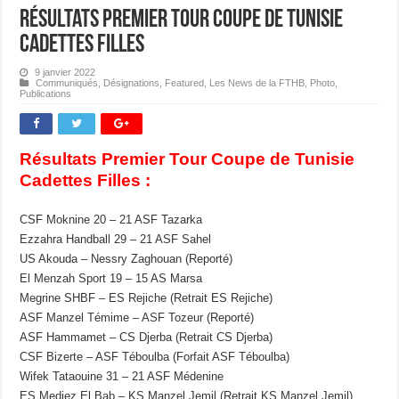
Résultats Premier Tour Coupe de Tunisie
Cadettes Filles
9 janvier 2022
Communiqués
,
Désignations
,
Featured
,
Les News de la FTHB
,
Photo
,
Publications
Résultats Premier Tour Coupe de Tunisie
Cadettes Filles :
CSF Moknine 20 – 21 ASF Tazarka
Ezzahra Handball 29 – 21 ASF Sahel
US Akouda – Nessry Zaghouan (Reporté)
El Menzah Sport 19 – 15 AS Marsa
Megrine SHBF – ES Rejiche (Retrait ES Rejiche)
ASF Manzel Témime – ASF Tozeur (Reporté)
ASF Hammamet – CS Djerba (Retrait CS Djerba)
CSF Bizerte – ASF Téboulba (Forfait ASF Téboulba)
Wifek Tataouine 31 – 21 ASF Médenine
ES Medjez El Bab – KS Manzel Jemil (Retrait KS Manzel Jemil)