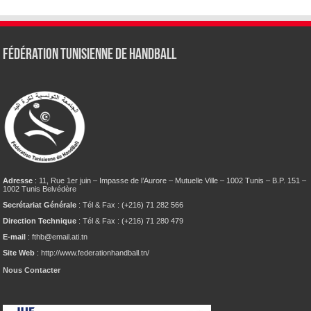
Fédération tunisienne de Handball
Adresse
: 11, Rue 1er juin – Impasse de l’Aurore – Mutuelle Ville – 1002 Tunis – B.P. 151 –
1002 Tunis Belvédère
Secrétariat Générale
: Tél & Fax : (+216) 71 282 566
Direction Technique
: Tél & Fax : (+216) 71 280 479
E-mail
: fthb@email.ati.tn
Site Web
: http://www.federationhandball.tn/
Nous Contacter