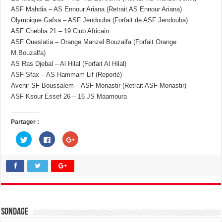
ASF Mahdia – AS Ennour Ariana (Retrait AS Ennour Ariana)
Olympique Gafsa – ASF Jendouba (Forfait de ASF Jendouba)
ASF Chebba 21 – 19 Club Africain
ASF Oueslatia – Orange Manzel Bouzalfa (Forfait Orange
M.Bouzalfa)
AS Ras Djebal – Al Hilal (Forfait Al Hilal)
ASF Sfax – AS Hammam Lif (Reporté)
Avenir SF Boussalem – ASF Monastir (Retrait ASF Monastir)
ASF Ksour Essef 26 – 16 JS Maamoura
Partager :
C
C
C
l
l
l
i
i
i
q
q
q
u
u
u
e
e
e
z
z
z
p
p
p
o
o
o
u
u
u
r
r
r
p
p
p
a
a
a
Sondage
r
r
r
t
t
t