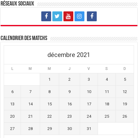
v
u
v
Réseaux sociaux
e
v
e
l
e
l
l
l
l
e
l
e
f
e
f
e
f
e
n
e
n
ê
n
ê
t
ê
t
Calendrier des matchs
r
t
r
e
r
e
)
e
)
)
décembre 2021
L
M
M
J
V
S
D
1
2
3
4
5
6
7
8
9
10
11
12
13
14
15
16
17
18
19
20
21
22
23
24
25
26
27
28
29
30
31