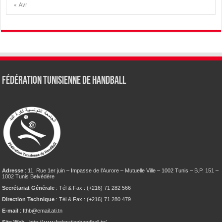
« Avr
Fédération tunisienne de Handball
Adresse
: 11, Rue 1er juin – Impasse de l’Aurore – Mutuelle Ville – 1002 Tunis – B.P. 151 –
1002 Tunis Belvédère
Secrétariat Générale
: Tél & Fax : (+216) 71 282 566
Direction Technique
: Tél & Fax : (+216) 71 280 479
E-mail
: fthb@email.ati.tn
Site Web
: http://www.federationhandball.tn/