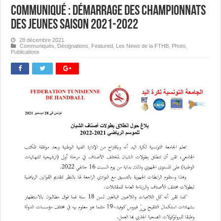
Communiqué : Démarrage des Championnats
des Jeunes saison 2021-2022
28 décembre 2021
Communiqués
,
Désignations
,
Featured
,
Les News de la FTHB
,
Photo
,
Publications