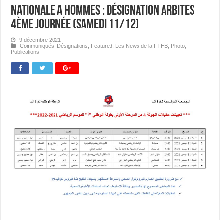
Nationale A Hommes : Désignation Arbites
4ème journée (Samedi 11/12)
9 décembre 2021
Communiqués
,
Désignations
,
Featured
,
Les News de la FTHB
,
Photo
,
Publications