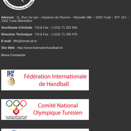
Adresse
: 11, Rue 1er juin – Impasse de l’Aurore – Mutuelle Ville – 1002 Tunis – B.P. 151 –
1002 Tunis Belvédère
Secrétariat Générale
: Tél & Fax : (+216) 71 282 566
Direction Technique
: Tél & Fax : (+216) 71 280 479
E-mail
: fthb@email.ati.tn
Site Web
: http://www.federationhandball.tn/
Nous Contacter