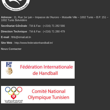
Adresse
: 11, Rue 1er juin – Impasse de l’Aurore – Mutuelle Ville – 1002 Tunis – B.P. 151 –
1002 Tunis Belvédère
Secrétariat Générale
: Tél & Fax : (+216) 71 282 566
Direction Technique
: Tél & Fax : (+216) 71 280 479
E-mail
: fthb@email.ati.tn
Site Web
: http://www.federationhandball.tn/
Nous Contacter