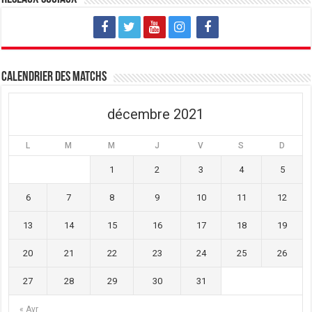
e
v
e
l
e
l
l
l
l
e
l
e
f
e
f
e
f
e
n
e
n
ê
n
ê
t
ê
t
Calendrier des matchs
r
t
r
e
r
e
)
e
)
)
décembre 2021
L
M
M
J
V
S
D
1
2
3
4
5
6
7
8
9
10
11
12
13
14
15
16
17
18
19
20
21
22
23
24
25
26
27
28
29
30
31
« Avr