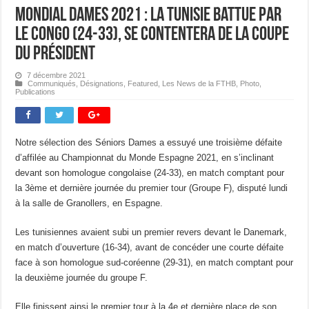
Mondial Dames 2021 : La Tunisie battue par
le Congo (24-33), se contentera de la coupe
du président
7 décembre 2021
Communiqués
,
Désignations
,
Featured
,
Les News de la FTHB
,
Photo
,
Publications
Notre sélection des Séniors Dames a essuyé une troisième défaite
d’affilée au Championnat du Monde Espagne 2021, en s’inclinant
devant son homologue congolaise (24-33), en match comptant pour
la 3ème et dernière journée du premier tour (Groupe F), disputé lundi
à la salle de Granollers, en Espagne.
Les tunisiennes avaient subi un premier revers devant le Danemark,
en match d’ouverture (16-34), avant de concéder une courte défaite
face à son homologue sud-coréenne (29-31), en match comptant pour
la deuxième journée du groupe F.
Elle finissent ainsi le premier tour à la 4e et dernière place de son