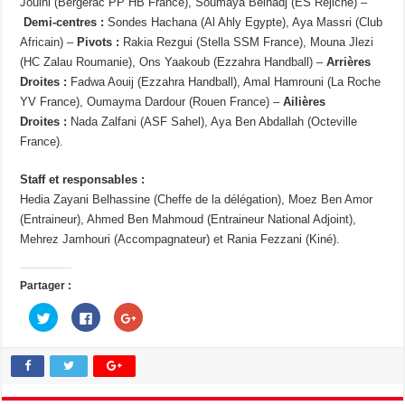
Jouini (Bergerac PP HB France), Soumaya Belhadj (ES Rejiche) –
Demi-centres :
Sondes Hachana (Al Ahly Egypte), Aya Massri (Club
Africain) –
Pivots :
Rakia Rezgui (Stella SSM France), Mouna Jlezi
(HC Zalau Roumanie), Ons Yaakoub (Ezzahra Handball) –
Arrières
Droites :
Fadwa Aouij (Ezzahra Handball), Amal Hamrouni (La Roche
YV France), Oumayma Dardour (Rouen France) –
Ailières
Droites :
Nada Zalfani (ASF Sahel), Aya Ben Abdallah (Octeville
France).
Staff et responsables :
Hedia Zayani Belhassine (Cheffe de la délégation), Moez Ben Amor
(Entraineur), Ahmed Ben Mahmoud (Entraineur National Adjoint),
Mehrez Jamhouri (Accompagnateur) et Rania Fezzani (Kiné).
Partager :
C
C
C
l
l
l
i
i
i
q
q
q
u
u
u
e
e
e
z
z
z
p
p
p
o
o
o