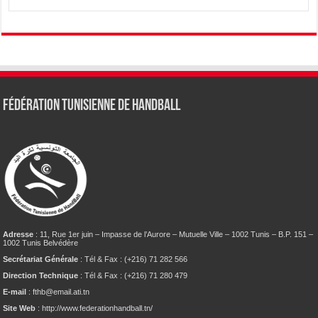
Fédération tunisienne de Handball
Adresse
: 11, Rue 1er juin – Impasse de l’Aurore – Mutuelle Ville – 1002 Tunis – B.P. 151 –
1002 Tunis Belvédère
Secrétariat Générale
: Tél & Fax : (+216) 71 282 566
Direction Technique
: Tél & Fax : (+216) 71 280 479
E-mail
: fthb@email.ati.tn
Site Web
: http://www.federationhandball.tn/