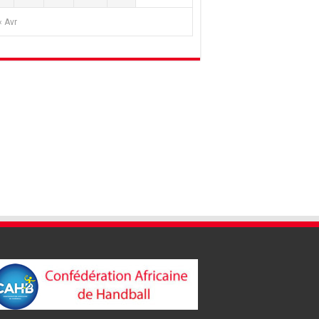
« Avr