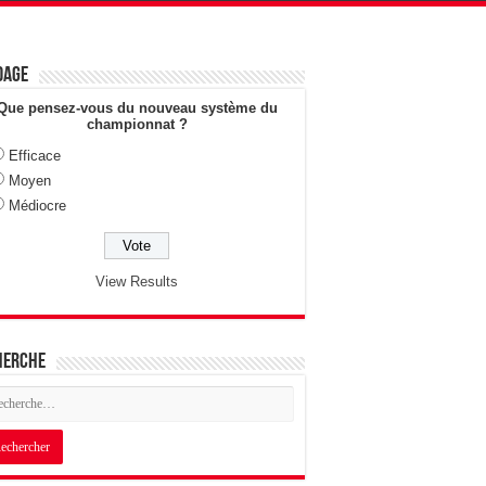
dage
Que pensez-vous du nouveau système du
championnat ?
Efficace
Moyen
Médiocre
View Results
herche