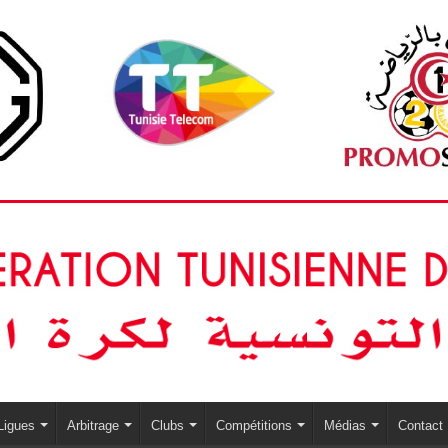
Ligues
Arbitrage
Clubs
Compétitions
Médias
Contact