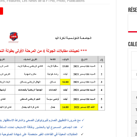
ions
,
Featured
,
Les News de la FTHB
,
Photo
,
Publications
Rés
+
Cale