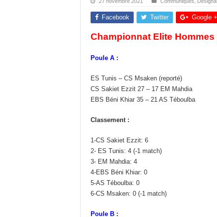
27 novembre 2021
Communiqués
,
Désigna
Facebook
Twitter
Google 
Championnat Elite Hommes 
Poule A :
ES Tunis – CS Msaken (reporté)
CS Sakiet Ezzit 27 – 17 EM Mahdia
EBS Béni Khiar 35 – 21 AS Téboulba
Classement :
1-CS Sakiet Ezzit: 6
2- ES Tunis: 4 (-1 match)
3- EM Mahdia: 4
4-EBS Béni Khiar: 0
5-AS Téboulba: 0
6-CS Msaken: 0 (-1 match)
Poule B :