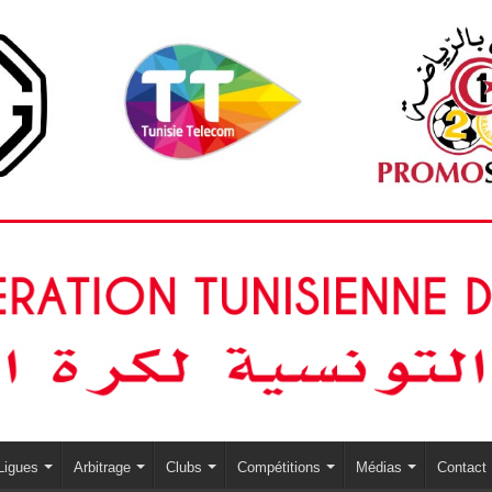
Ligues
Arbitrage
Clubs
Compétitions
Médias
Contact