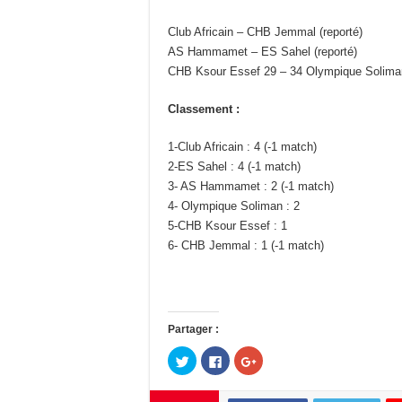
Club Africain – CHB Jemmal (reporté)
AS Hammamet – ES Sahel (reporté)
CHB Ksour Essef 29 – 34 Olympique Solima
Classement :
1-Club Africain : 4 (-1 match)
2-ES Sahel : 4 (-1 match)
3- AS Hammamet : 2 (-1 match)
4- Olympique Soliman : 2
5-CHB Ksour Essef : 1
6- CHB Jemmal : 1 (-1 match)
Partager :
C
C
C
l
l
l
i
i
i
q
q
q
u
u
u