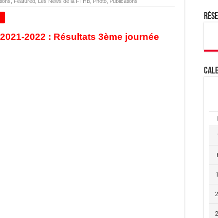
tions
,
Featured
,
Les News de la FTHB
,
Photo
,
Publications
Rés
+
2021-2022 : Résultats
3
ème journée
Cale