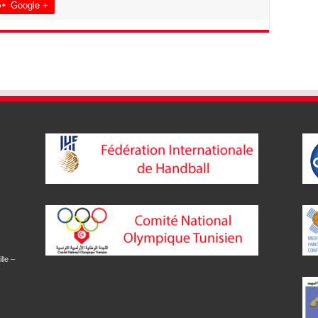
Google +
lle –