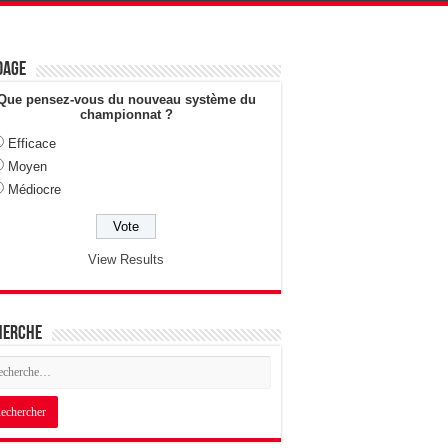
dage
Que pensez-vous du nouveau système du
championnat ?
Efficace
Moyen
Médiocre
View Results
herche