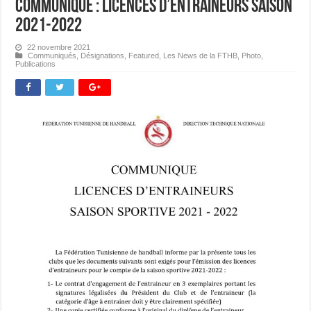
Communiqué : Licences d’Entraineurs saison
2021-2022
22 novembre 2021
Communiqués
,
Désignations
,
Featured
,
Les News de la FTHB
,
Photo
,
Publications