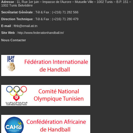
Adresse
: 11, Rue 1er juin – Impasse de l’Aurore – Mutuelle Ville – 1002 Tunis – B.P. 151 –
1002 Tunis Belvédère
Secrétariat Générale
: Tél & Fax : (+216) 71 282 566
Direction Technique
: Tél & Fax : (+216) 71 280 479
E-mail
: fthb@email.ati.tn
Site Web
: http://www.federationhandball.tn/
Nous Contacter