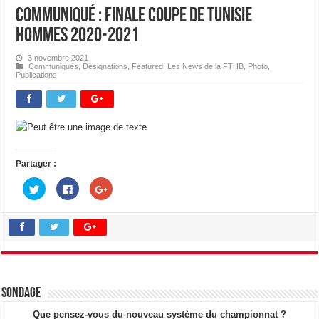
Communiqué : Finale Coupe de Tunisie
Hommes 2020-2021
3 novembre 2021
Communiqués
,
Désignations
,
Featured
,
Les News de la FTHB
,
Photo
,
Publications
Partager :
C
C
C
l
l
l
i
i
i
q
q
q
u
u
u
e
e
e
z
z
z
p
p
p
o
o
o
u
u
u
r
r
r
p
p
p
a
a
a
Sondage
r
r
r
t
t
t
a
a
a
Que pensez-vous du nouveau système du championnat ?