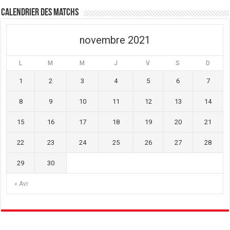
ê
n
ê
t
ê
t
Calendrier des matchs
r
t
r
e
r
e
)
e
)
)
novembre 2021
L
M
M
J
V
S
D
1
2
3
4
5
6
7
8
9
10
11
12
13
14
15
16
17
18
19
20
21
22
23
24
25
26
27
28
29
30
« Avr