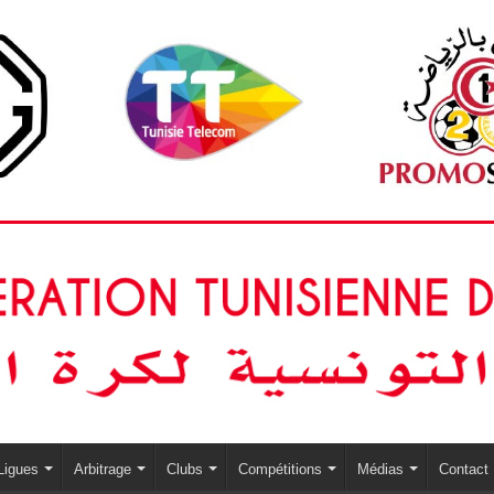
Ligues
Arbitrage
Clubs
Compétitions
Médias
Contact