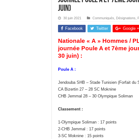
juin)
30 juin 2021
Communiqués
,
Désignations
,
Facebook
Twitter
Google 
Nationale « A » Hommes / P
journée Poule A et 7ème jou
30 juin) :
Poule A :
Jendouba SHB – Stade Tunisien (Forfait du 
CA Bizertin 27 – 28 SC Moknine
CHB Jemmal 28 – 30 Olympique Soliman
Classement :
1-Olympique Soliman : 17 points
2-CHB Jemmal : 17 points
3-SC Moknine : 15 points