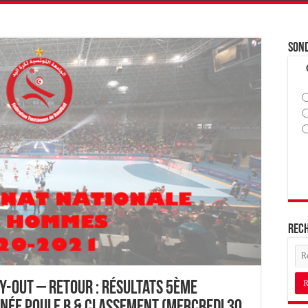
Son
Rec
Y-OUT – Retour : Résultats 5ème
rnée Poule B & Classement (Mercredi 30