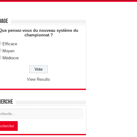
dage
Que pensez-vous du nouveau système du
championnat ?
Efficace
Moyen
Médiocre
View Results
herche