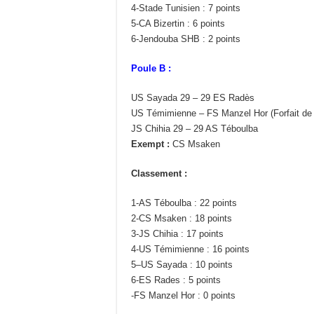
4-Stade Tunisien : 7 points
5-CA Bizertin : 6 points
6-Jendouba SHB : 2 points
Poule B :
US Sayada 29 – 29 ES Radès
US Témimienne – FS Manzel Hor (Forfait de
JS Chihia 29 – 29 AS Téboulba
Exempt :
CS Msaken
Classement :
1-AS Téboulba : 22 points
2-CS Msaken : 18 points
3-JS Chihia : 17 points
4-US Témimienne : 16 points
5–US Sayada : 10 points
6-ES Rades : 5 points
-FS Manzel Hor : 0 points