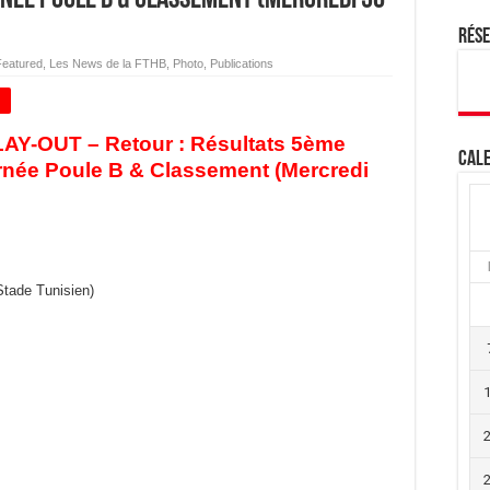
Rés
Featured
,
Les News de la FTHB
,
Photo
,
Publications
+
LAY-OUT – Retour : Résultats 5ème
Cale
rnée Poule B & Classement (Mercredi
Stade Tunisien)