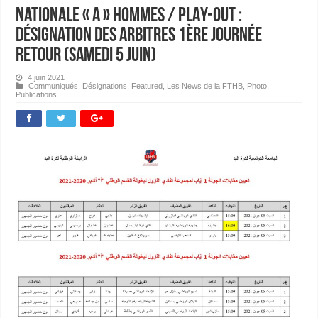
Nationale « A » Hommes / PLAY-OUT :
Désignation des Arbitres 1ère journée
Retour (samedi 5 juin)
4 juin 2021
Communiqués
,
Désignations
,
Featured
,
Les News de la FTHB
,
Photo
,
Publications