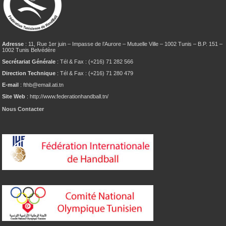
Adresse
: 11, Rue 1er juin – Impasse de l’Aurore – Mutuelle Ville – 1002 Tunis – B.P. 151 –
1002 Tunis Belvédère
Secrétariat Générale
: Tél & Fax : (+216) 71 282 566
Direction Technique
: Tél & Fax : (+216) 71 280 479
E-mail
: fthb@email.ati.tn
Site Web
: http://www.federationhandball.tn/
Nous Contacter