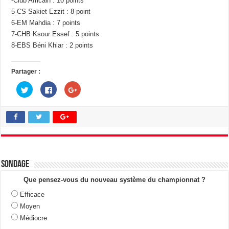
-Club Africain : 10 points
5-CS Sakiet Ezzit : 8 point
6-EM Mahdia : 7 points
7-CHB Ksour Essef : 5 points
8-EBS Béni Khiar : 2 points
Partager :
C
C
C
l
l
l
i
i
i
q
q
q
u
u
u
e
e
e
z
z
z
p
p
p
o
o
o
u
u
u
r
r
r
p
p
p
a
a
a
Sondage
r
r
r
t
t
t
a
a
a
Que pensez-vous du nouveau système du championnat ?
g
g
g
e
e
e
Efficace
r
r
r
s
s
s
Moyen
u
u
u
r
r
r
Médiocre
T
F
G
w
a
o