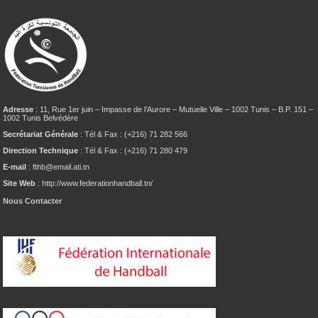
Adresse
: 11, Rue 1er juin – Impasse de l’Aurore – Mutuelle Ville – 1002 Tunis – B.P. 151 –
1002 Tunis Belvédère
Secrétariat Générale
: Tél & Fax : (+216) 71 282 566
Direction Technique
: Tél & Fax : (+216) 71 280 479
E-mail
: fthb@email.ati.tn
Site Web
: http://www.federationhandball.tn/
Nous Contacter