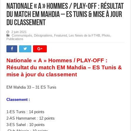
Nationale « A » Hommes / PLAY-OFF : Résultat
du match EM Mahdia – ES Tunis & mise à jour
du classement
2 juin 2021
Communiqués
,
Désignations
,
Featured
,
Les News de la FTHB
,
Photo
,
Publications
Nationale « A » Hommes / PLAY-OFF :
Résultat du match EM Mahdia – ES Tunis &
mise à jour du classement
EM Mahdia 33 – 31 ES Tunis
Classement :
1-ES Tunis : 14 points
2-AS Hammamet : 12 points
3-ES Sahel : 10 points