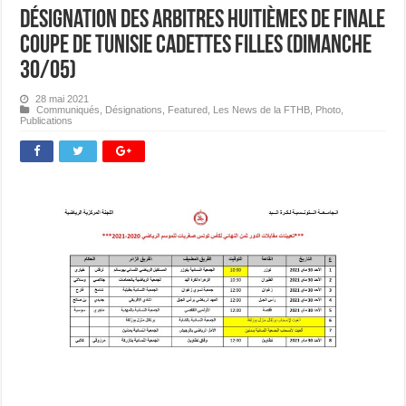
Désignation des Arbitres Huitièmes de Finale
Coupe de Tunisie Cadettes Filles (Dimanche
30/05)
28 mai 2021
Communiqués
,
Désignations
,
Featured
,
Les News de la FTHB
,
Photo
,
Publications