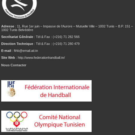
Adresse
: 11, Rue 1er juin – Impasse de l’Aurore – Mutuelle Ville – 1002 Tunis – B.P. 151 –
1002 Tunis Belvédère
Secrétariat Générale
: Tél & Fax : (+216) 71 282 566
Direction Technique
: Tél & Fax : (+216) 71 280 479
E-mail
: fthb@email.ati.tn
Site Web
: http://www.federationhandball.tn/
Nous Contacter