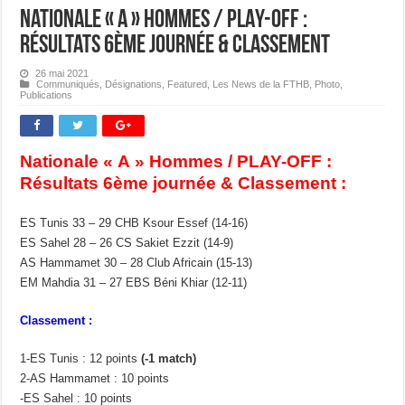
Nationale « A » Hommes / PLAY-OFF :
Résultats 6ème journée & Classement
26 mai 2021
Communiqués
,
Désignations
,
Featured
,
Les News de la FTHB
,
Photo
,
Publications
Nationale « A » Hommes / PLAY-OFF :
Résultats 6ème journée & Classement :
ES Tunis 33 – 29 CHB Ksour Essef (14-16)
ES Sahel 28 – 26 CS Sakiet Ezzit (14-9)
AS Hammamet 30 – 28 Club Africain (15-13)
EM Mahdia 31 – 27 EBS Béni Khiar (12-11)
Classement :
1-ES Tunis : 12 points
(-1 match)
2-AS Hammamet : 10 points
-ES Sahel : 10 points