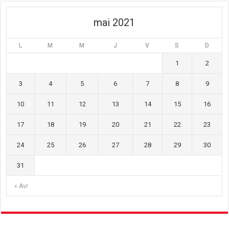
e
r
e
)
e
)
)
mai 2021
L
M
M
J
V
S
D
1
2
3
4
5
6
7
8
9
10
11
12
13
14
15
16
17
18
19
20
21
22
23
24
25
26
27
28
29
30
31
« Avr