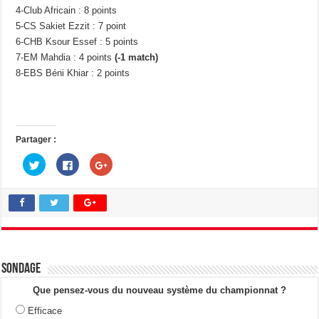
4-Club Africain : 8 points
5-CS Sakiet Ezzit : 7 point
6-CHB Ksour Essef : 5 points
7-EM Mahdia : 4 points
(-1 match)
8-EBS Béni Khiar : 2 points
Partager :
C
C
C
l
l
l
i
i
i
q
q
q
u
u
u
e
e
e
z
z
z
p
p
p
o
o
o
u
u
u
r
r
r
p
p
p
a
a
a
Sondage
r
r
r
t
t
t
a
a
a
Que pensez-vous du nouveau système du championnat ?
g
g
g
e
e
e
Efficace
r
r
r