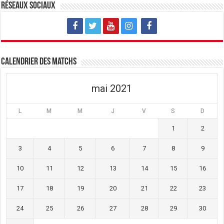
v
u
v
Réseaux sociaux
e
v
e
l
e
l
l
l
l
e
l
e
f
e
f
e
f
e
n
e
n
ê
n
ê
t
ê
t
Calendrier des matchs
r
t
r
e
r
e
)
e
)
)
mai 2021
L
M
M
J
V
S
D
1
2
3
4
5
6
7
8
9
10
11
12
13
14
15
16
17
18
19
20
21
22
23
24
25
26
27
28
29
30