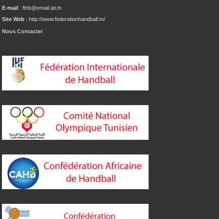
E-mail
: fthb@email.ati.tn
Site Web
: http://www.federationhandball.tn/
Nous Contacter