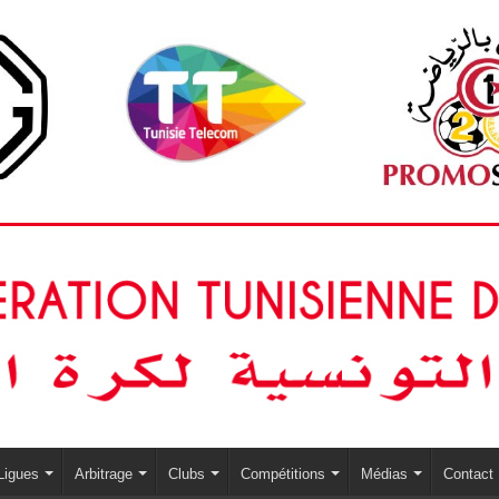
Ligues
Arbitrage
Clubs
Compétitions
Médias
Contact