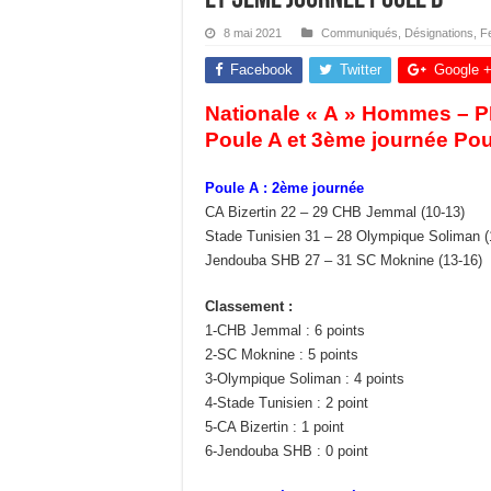
8 mai 2021
Communiqués
,
Désignations
,
F
Facebook
Twitter
Google 
Nationale « A » Hommes – P
Poule A et 3ème journée Pou
Poule A : 2ème journée
CA Bizertin 22 – 29 CHB Jemmal (10-13)
Stade Tunisien 31 – 28 Olympique Soliman (
Jendouba SHB 27 – 31 SC Moknine (13-16)
Classement :
1-CHB Jemmal : 6 points
2-SC Moknine : 5 points
3-Olympique Soliman : 4 points
4-Stade Tunisien : 2 point
5-CA Bizertin : 1 point
6-Jendouba SHB : 0 point