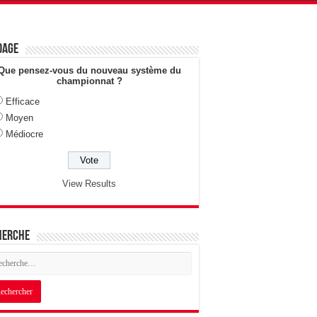
dage
Que pensez-vous du nouveau système du
championnat ?
Efficace
Moyen
Médiocre
View Results
herche