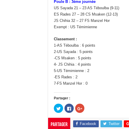
Poule B : 3ème journée
US Sayada 21 – 23 AS Téboulba (9-11)
ES Rades 27 – 28 CS Msaken (12-13)
JS Chihia 32 – 27 FS Manzel Hor
Exempt : US Témimienne
Classement :
1-AS Téboulba : 6 points
2-US Sayada : 5 points
-CS Msaken : 5 points
4- JS Chihia : 4 points
5-US Témimienne : 2
-ES Rades : 2
7-FS Manzel Hor : 0
Partager :
C
C
C
l
l
l
i
i
i
q
q
q
u
u
u
Facebook
Twitter
Partager
e
e
e
z
z
z