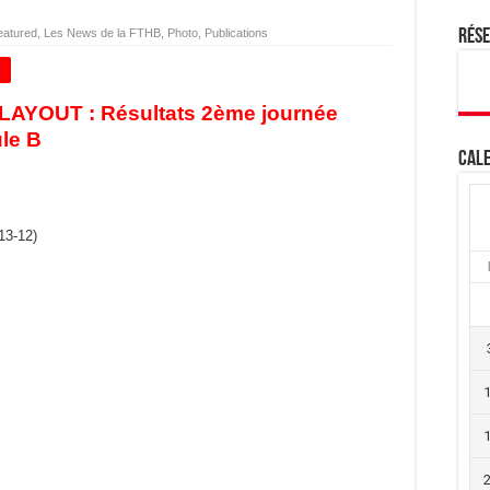
eatured
,
Les News de la FTHB
,
Photo
,
Publications
Rés
+
LAYOUT : Résultats 2ème journée
le B
Cale
13-12)