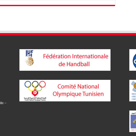
lle –