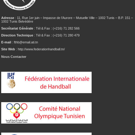
Adresse
: 11, Rue 1er juin – Impasse de l’Aurore – Mutuelle Ville – 1002 Tunis – B.P. 151 –
1002 Tunis Belvédère
Secrétariat Générale
: Tél & Fax : (+216) 71 282 566
Direction Technique
: Tél & Fax : (+216) 71 280 479
E-mail
: fthb@email.ati.tn
Site Web
: http://www.federationhandball.tn/
Nous Contacter