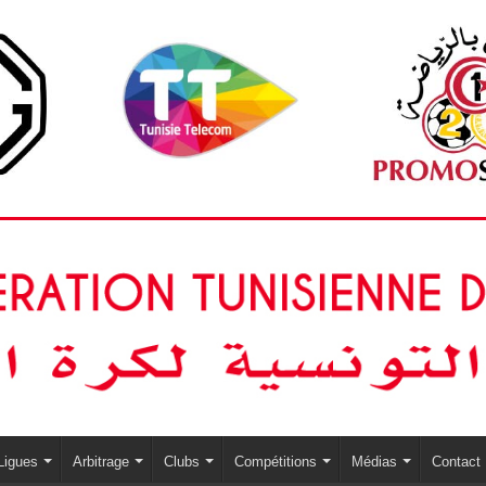
Ligues
Arbitrage
Clubs
Compétitions
Médias
Contact