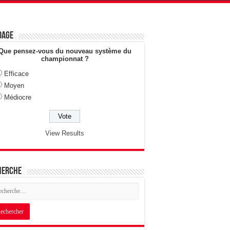
dage
Que pensez-vous du nouveau système du
championnat ?
Efficace
Moyen
Médiocre
View Results
herche