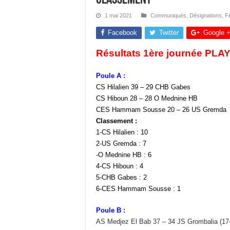
1 mai 2021
Communiqués
,
Désignations
,
F
Facebook
Twitter
Google 
Résultats 1ère journée PLA
Poule A :
CS Hilalien 39 – 29 CHB Gabes
CS Hiboun 28 – 28 O Mednine HB
CES Hammam Sousse 20 – 26 US Gremda
Classement :
1-CS Hilalien : 10
2-US Gremda : 7
-O Mednine HB : 6
4-CS Hiboun : 4
5-CHB Gabes : 2
6-CES Hammam Sousse : 1
Poule B :
AS Medjez El Bab 37 – 34 JS Grombalia (17