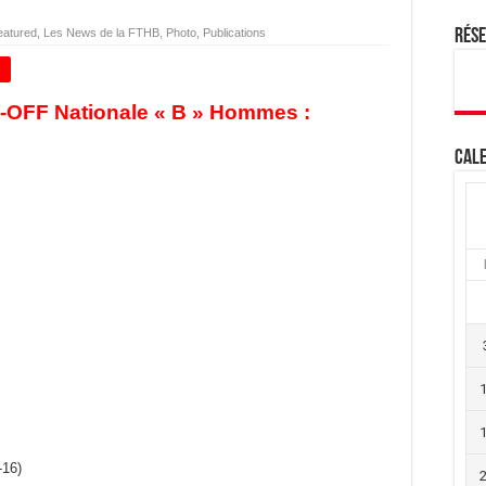
eatured
,
Les News de la FTHB
,
Photo
,
Publications
Rés
+
Y-OFF Nationale « B » Hommes :
Cale
-16)