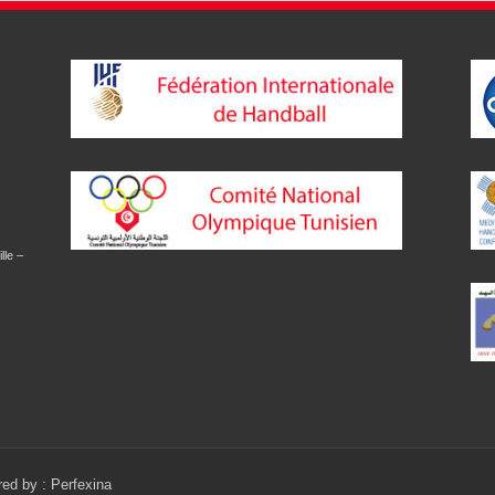
lle –
red by :
Perfexina