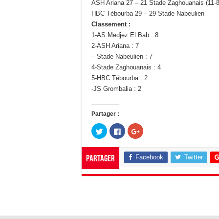
ASH Ariana 27 – 21 Stade Zaghouanais (11-8
HBC Tébourba 29 – 29 Stade Nabeulien
Classement :
1-AS Medjez El Bab : 8
2-ASH Ariana : 7
– Stade Nabeulien : 7
4-Stade Zaghouanais : 4
5-HBC Tébourba : 2
-JS Grombalia : 2
Partager :
C
C
C
l
l
l
i
i
i
q
q
q
u
u
u
Facebook
Twitter
Partager
e
e
e
z
z
z
p
p
p
o
o
o
u
u
u
r
r
r
p
p
p
a
a
a
r
r
r
t
t
t
a
a
a