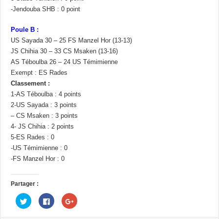
-Jendouba SHB : 0 point
Poule B :
US Sayada 30 – 25 FS Manzel Hor (13-13)
JS Chihia 30 – 33 CS Msaken (13-16)
AS Téboulba 26 – 24 US Témimienne
Exempt : ES Rades
Classement :
1-AS Téboulba : 4 points
2-US Sayada : 3 points
– CS Msaken : 3 points
4- JS Chihia : 2 points
5-ES Rades : 0
-US Témimienne : 0
-FS Manzel Hor : 0
Partager :
C
C
C
l
l
l
i
i
i
q
q
q