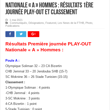
Nationale « A » Hommes : Résultats 1ère
journée PLAY-OUT et classement
1 mai 2021
Communiqués
,
Désignations
,
Featured
,
Les News de la FTHB
,
Photo
,
Publications
Résultats Première journée PLAY-OUT
Nationale « A » Hommes :
Poule A :
Olympique Soliman 32 – 23 CA Bizertin
CHB Jemmal 33 – 20 Jendouba SHB (15-7)
SC Moknine 36 – 26 Stade Tunisien (15-15)
Classement :
1-Olympique Soliman : 4 points
-CHB Jemmal : 4 points
3-SC Moknine : 3 points
4-CA Bizertin : 1 point
5-Stade Tunisien : 0 point