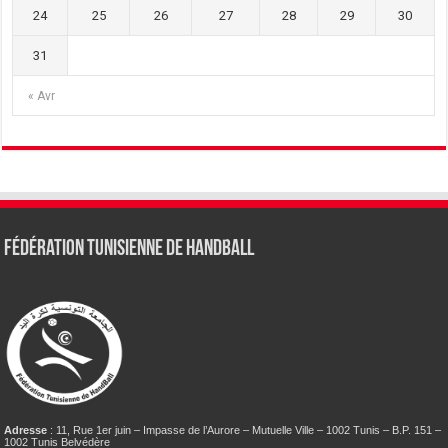
24
25
26
27
28
29
30
31
« Avr
Fédération tunisienne de Handball
Adresse
: 11, Rue 1er juin – Impasse de l’Aurore – Mutuelle Ville – 1002 Tunis – B.P. 151 –
1002 Tunis Belvédère