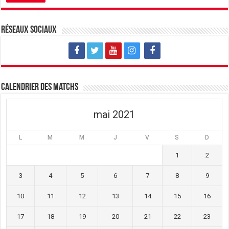
e
n
e
n
e
n
o
n
o
u
o
u
v
u
v
Réseaux sociaux
e
v
e
l
e
l
l
l
l
e
l
e
f
e
f
e
f
e
n
e
n
ê
n
ê
t
ê
t
Calendrier des matchs
r
t
r
e
r
e
)
e
)
)
mai 2021
L
M
M
J
V
S
D
1
2
3
4
5
6
7
8
9
10
11
12
13
14
15
16
17
18
19
20
21
22
23