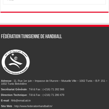
Fédération tunisienne de Handball
Adresse
: 11, Rue 1er juin – Impasse de l’Aurore – Mutuelle Ville – 1002 Tunis – B.P. 151 –
1002 Tunis Belvédère
Secrétariat Générale
: Tél & Fax : (+216) 71 282 566
Direction Technique
: Tél & Fax : (+216) 71 280 479
E-mail
: fthb@email.ati.tn
Site Web
: http://www.federationhandball.tn/