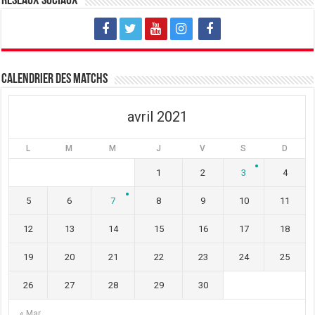
Réseaux sociaux
e
v
e
l
e
l
l
l
l
e
l
e
f
e
f
e
f
e
n
e
n
ê
n
ê
t
ê
t
Calendrier des matchs
r
t
r
e
r
e
)
e
)
)
avril 2021
L
M
M
J
V
S
D
1
2
3
4
5
6
7
8
9
10
11
12
13
14
15
16
17
18
19
20
21
22
23
24
25
26
27
28
29
30
« Mar