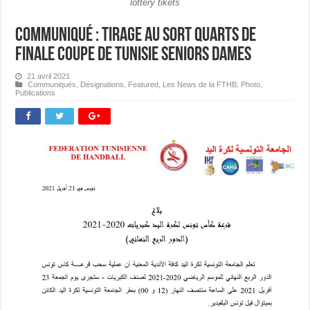
lottery tikets
Communiqué : Tirage au Sort Quarts de
Finale Coupe de Tunisie Seniors Dames
21 avril 2021
Communiqués
,
Désignations
,
Featured
,
Les News de la FTHB
,
Photo
,
Publications