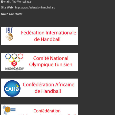
E-mail
: fthb@email.ati.tn
Site Web
: http://www.federationhandball.tn/
Nous Contacter