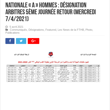
Nationale « A » Hommes : désignation
Arbitres 5ème journée Retour (mercredi
7/4/2021)
5 avril 2021
Communiqués
,
Désignations
,
Featured
,
Les News de la FTHB
,
Photo
,
Publications