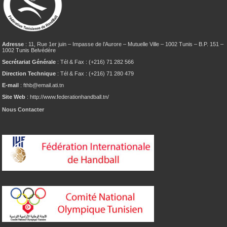
Adresse
: 11, Rue 1er juin – Impasse de l’Aurore – Mutuelle Ville – 1002 Tunis – B.P. 151 –
1002 Tunis Belvédère
Secrétariat Générale
: Tél & Fax : (+216) 71 282 566
Direction Technique
: Tél & Fax : (+216) 71 280 479
E-mail
: fthb@email.ati.tn
Site Web
: http://www.federationhandball.tn/
Nous Contacter