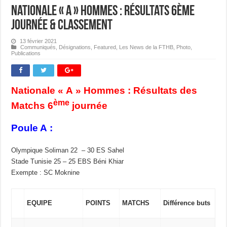
Nationale « A » Hommes : Résultats 6ème
journée & classement
13 février 2021
Communiqués
,
Désignations
,
Featured
,
Les News de la FTHB
,
Photo
,
Publications
Nationale « A » Hommes : Résultats des
ème
Matchs 6
journée
Poule A :
Olympique Soliman 22 – 30 ES Sahel
Stade Tunisie 25 – 25 EBS Béni Khiar
Exempte : SC Moknine
EQUIPE
POINTS
MATCHS
Différence buts