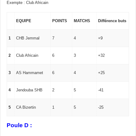
Exempte : Club Africain
EQUIPE
POINTS
MATCHS
Différence buts
1
CHB Jemmal
7
4
+9
2
Club Africain
6
3
+32
3
AS Hammamet
6
4
+25
4
Jendouba SHB
2
5
-41
5
CA Bizertin
1
5
-25
Poule D :