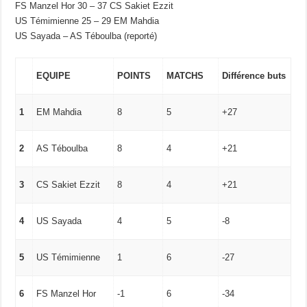
FS Manzel Hor 30 – 37 CS Sakiet Ezzit
US Témimienne 25 – 29 EM Mahdia
US Sayada – AS Téboulba (reporté)
EQUIPE
POINTS
MATCHS
Différence buts
1
EM Mahdia
8
5
+27
2
AS Téboulba
8
4
+21
3
CS Sakiet Ezzit
8
4
+21
4
US Sayada
4
5
-8
5
US Témimienne
1
6
-27
6
FS Manzel Hor
-1
6
-34