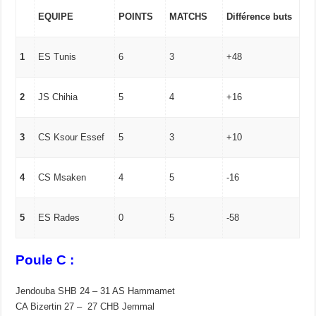
EQUIPE
POINTS
MATCHS
Différence buts
1
ES Tunis
6
3
+48
2
JS Chihia
5
4
+16
3
CS Ksour Essef
5
3
+10
4
CS Msaken
4
5
-16
5
ES Rades
0
5
-58
Poule C :
Jendouba SHB 24 – 31 AS Hammamet
CA Bizertin 27 – 27 CHB Jemmal