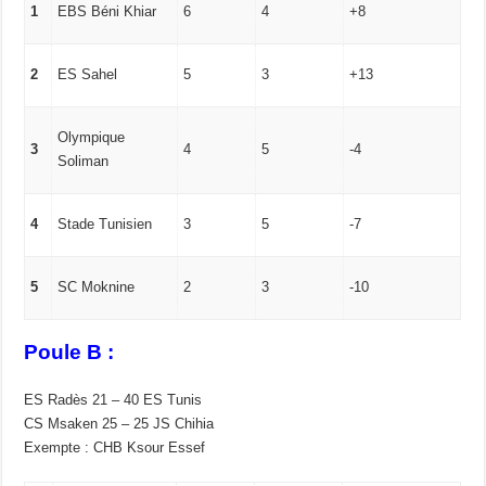
1
EBS Béni Khiar
6
4
+8
2
ES Sahel
5
3
+13
Olympique
3
4
5
-4
Soliman
4
Stade Tunisien
3
5
-7
5
SC Moknine
2
3
-10
Poule B :
ES Radès 21 – 40 ES Tunis
CS Msaken 25 – 25 JS Chihia
Exempte : CHB Ksour Essef