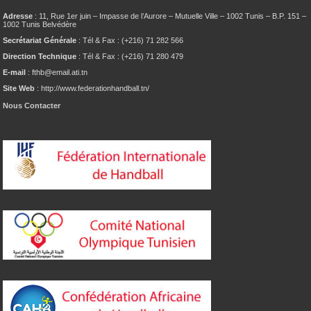
Adresse
: 11, Rue 1er juin – Impasse de l’Aurore – Mutuelle Ville – 1002 Tunis – B.P. 151 –
1002 Tunis Belvédère
Secrétariat Générale
: Tél & Fax : (+216) 71 282 566
Direction Technique
: Tél & Fax : (+216) 71 280 479
E-mail
: fthb@email.ati.tn
Site Web
: http://www.federationhandball.tn/
Nous Contacter