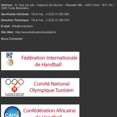
Adresse
: 11, Rue 1er juin – Impasse de l’Aurore – Mutuelle Ville – 1002 Tunis – B.P. 151 –
1002 Tunis Belvédère
Secrétariat Générale
: Tél & Fax : (+216) 71 282 566
Direction Technique
: Tél & Fax : (+216) 71 280 479
E-mail
: fthb@email.ati.tn
Site Web
: http://www.federationhandball.tn/
Nous Contacter