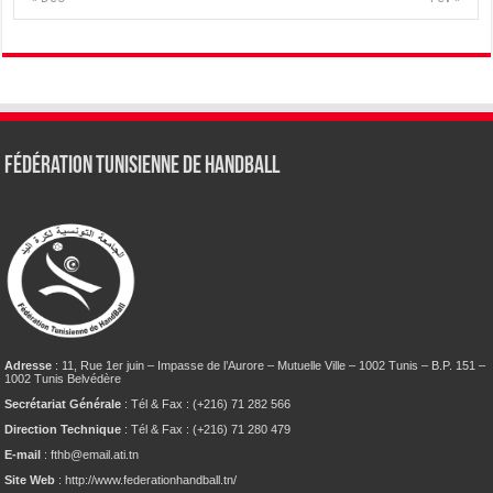
Fédération tunisienne de Handball
Adresse
: 11, Rue 1er juin – Impasse de l’Aurore – Mutuelle Ville – 1002 Tunis – B.P. 151 –
1002 Tunis Belvédère
Secrétariat Générale
: Tél & Fax : (+216) 71 282 566
Direction Technique
: Tél & Fax : (+216) 71 280 479
E-mail
: fthb@email.ati.tn
Site Web
: http://www.federationhandball.tn/