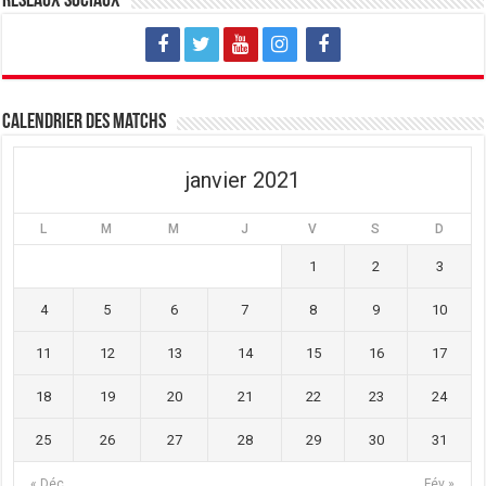
Réseaux sociaux
e
v
e
l
e
l
l
l
l
e
l
e
f
e
f
e
f
e
n
e
n
ê
n
ê
t
ê
t
Calendrier des matchs
r
t
r
e
r
e
)
e
)
)
janvier 2021
L
M
M
J
V
S
D
1
2
3
4
5
6
7
8
9
10
11
12
13
14
15
16
17
18
19
20
21
22
23
24
25
26
27
28
29
30
31
« Déc
Fév »