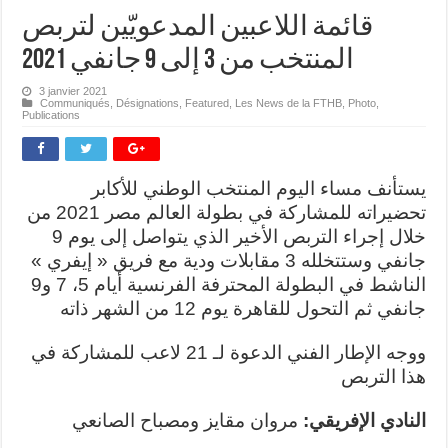
قائمة اللاعبين المدعويّين لتربص
المنتخب من 3 إلى 9 جانفي 2021
3 janvier 2021
Communiqués
,
Désignations
,
Featured
,
Les News de la FTHB
,
Photo
,
Publications
يستأنف مساء اليوم المنتخب الوطني للأكابر
تحضيراته للمشاركة في بطولة العالم مصر 2021 من
خلال إجراء التربص الأخير الذي يتواصل إلى يوم 9
جانفي وستتخلله 3 مقابلات ودية مع فريق « إيفري »
الناشط في البطولة المحترفة الفرنسية أيام 5، 7 و9
جانفي ثم التحول للقاهرة يوم 12 من الشهر ذاته
ووجه الإطار الفني الدعوة لـ 21 لاعب للمشاركة في
هذا التربص
النادي الإفريقي:
مروان مقايز ومصباح الصانعي