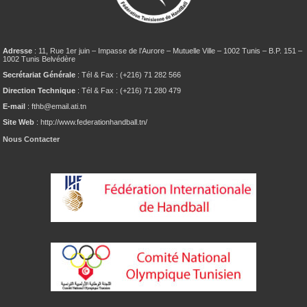
Adresse
: 11, Rue 1er juin – Impasse de l’Aurore – Mutuelle Ville – 1002 Tunis – B.P. 151 –
1002 Tunis Belvédère
Secrétariat Générale
: Tél & Fax : (+216) 71 282 566
Direction Technique
: Tél & Fax : (+216) 71 280 479
E-mail
: fthb@email.ati.tn
Site Web
: http://www.federationhandball.tn/
Nous Contacter