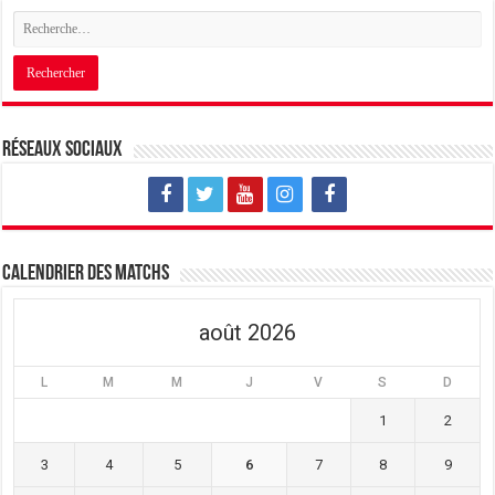
Réseaux sociaux
Calendrier des matchs
août 2026
L
M
M
J
V
S
D
1
2
3
4
5
6
7
8
9