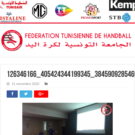
126346166_405424344199345_38459092854
21 novembre 2020