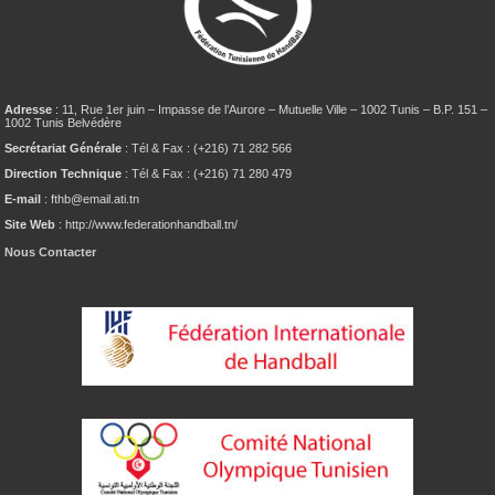
Adresse
: 11, Rue 1er juin – Impasse de l’Aurore – Mutuelle Ville – 1002 Tunis – B.P. 151 –
1002 Tunis Belvédère
Secrétariat Générale
: Tél & Fax : (+216) 71 282 566
Direction Technique
: Tél & Fax : (+216) 71 280 479
E-mail
: fthb@email.ati.tn
Site Web
: http://www.federationhandball.tn/
Nous Contacter