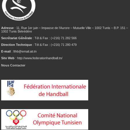
Adresse
: 11, Rue 1er juin – Impasse de l’Aurore – Mutuelle Ville – 1002 Tunis – B.P. 151 –
1002 Tunis Belvédère
Secrétariat Générale
: Tél & Fax : (+216) 71 282 566
Direction Technique
: Tél & Fax : (+216) 71 280 479
E-mail
: fthb@email.ati.tn
Site Web
: http://www.federationhandball.tn/
Nous Contacter