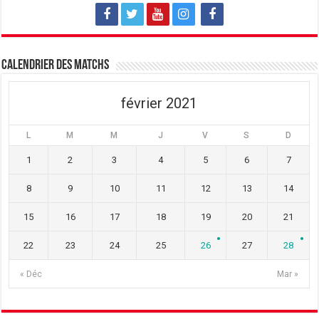
l
l
l
e
l
e
f
e
f
e
f
e
n
e
n
ê
n
ê
t
ê
t
Calendrier des matchs
r
t
r
e
r
e
)
e
)
)
février 2021
L
M
M
J
V
S
D
1
2
3
4
5
6
7
8
9
10
11
12
13
14
15
16
17
18
19
20
21
22
23
24
25
26
27
28
« Déc
Mar »