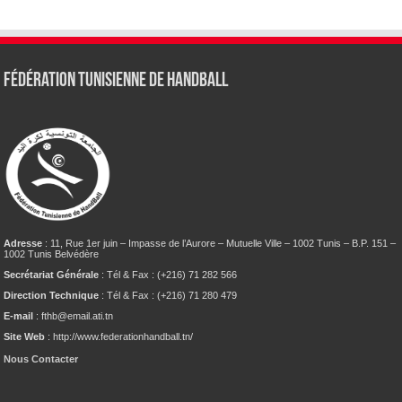
Fédération tunisienne de Handball
Adresse
: 11, Rue 1er juin – Impasse de l’Aurore – Mutuelle Ville – 1002 Tunis – B.P. 151 –
1002 Tunis Belvédère
Secrétariat Générale
: Tél & Fax : (+216) 71 282 566
Direction Technique
: Tél & Fax : (+216) 71 280 479
E-mail
: fthb@email.ati.tn
Site Web
: http://www.federationhandball.tn/
Nous Contacter