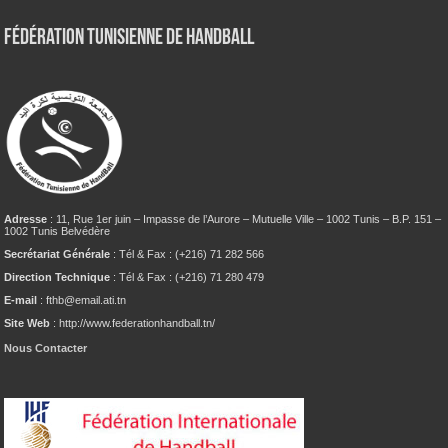
Fédération tunisienne de Handball
Adresse
: 11, Rue 1er juin – Impasse de l’Aurore – Mutuelle Ville – 1002 Tunis – B.P. 151 –
1002 Tunis Belvédère
Secrétariat Générale
: Tél & Fax : (+216) 71 282 566
Direction Technique
: Tél & Fax : (+216) 71 280 479
E-mail
: fthb@email.ati.tn
Site Web
: http://www.federationhandball.tn/
Nous Contacter