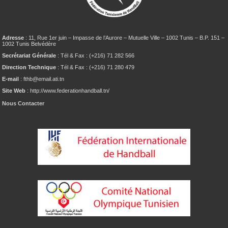
Adresse
: 11, Rue 1er juin – Impasse de l’Aurore – Mutuelle Ville – 1002 Tunis – B.P. 151 –
1002 Tunis Belvédère
Secrétariat Générale
: Tél & Fax : (+216) 71 282 566
Direction Technique
: Tél & Fax : (+216) 71 280 479
E-mail
: fthb@email.ati.tn
Site Web
: http://www.federationhandball.tn/
Nous Contacter