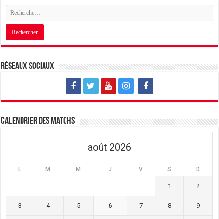
Réseaux sociaux
Calendrier des matchs
août 2026
L
M
M
J
V
S
D
1
2
3
4
5
6
7
8
9