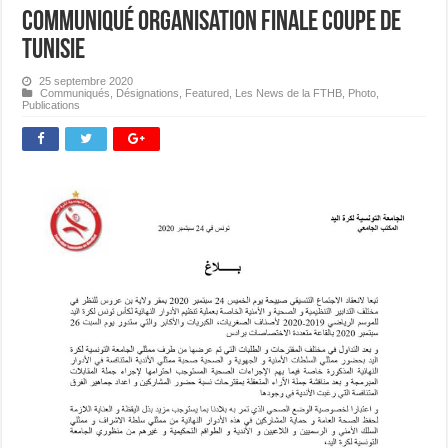
Communiqué organisation finale Coupe de
Tunisie
25 septembre 2020
Communiqués
,
Désignations
,
Featured
,
Les News de la FTHB
,
Photo
,
Publications