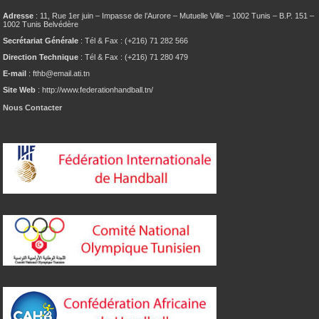
Adresse
: 11, Rue 1er juin – Impasse de l’Aurore – Mutuelle Ville – 1002 Tunis – B.P. 151 –
1002 Tunis Belvédère
Secrétariat Générale
: Tél & Fax : (+216) 71 282 566
Direction Technique
: Tél & Fax : (+216) 71 280 479
E-mail
: fthb@email.ati.tn
Site Web
: http://www.federationhandball.tn/
Nous Contacter