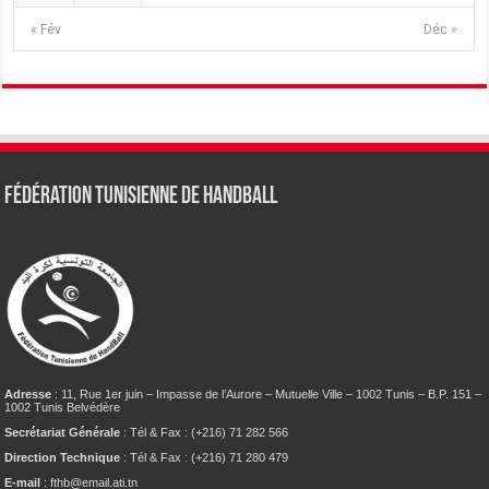
« Fév
Déc »
Fédération tunisienne de Handball
Adresse
: 11, Rue 1er juin – Impasse de l’Aurore – Mutuelle Ville – 1002 Tunis – B.P. 151 –
1002 Tunis Belvédère
Secrétariat Générale
: Tél & Fax : (+216) 71 282 566
Direction Technique
: Tél & Fax : (+216) 71 280 479
E-mail
: fthb@email.ati.tn