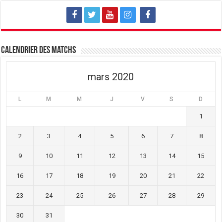
l
e
l
l
l
l
e
l
e
f
e
f
e
f
e
n
e
n
ê
n
ê
t
ê
t
Calendrier des matchs
r
t
r
e
r
e
)
e
)
)
mars 2020
L
M
M
J
V
S
D
1
2
3
4
5
6
7
8
9
10
11
12
13
14
15
16
17
18
19
20
21
22
23
24
25
26
27
28
29
30
31