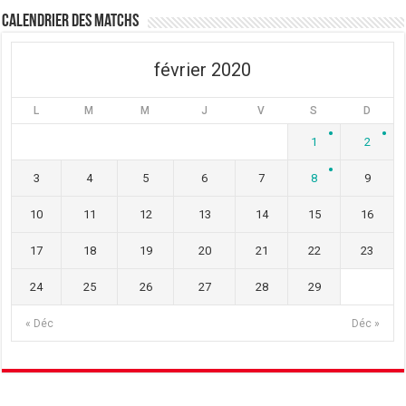
ê
n
ê
t
ê
t
Calendrier des matchs
r
t
r
e
r
e
)
e
)
)
février 2020
L
M
M
J
V
S
D
1
2
3
4
5
6
7
8
9
10
11
12
13
14
15
16
17
18
19
20
21
22
23
24
25
26
27
28
29
« Déc
Déc »