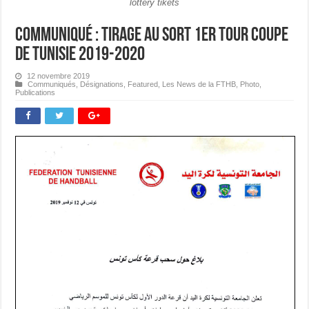
lottery tikets
Communiqué : Tirage au Sort 1er Tour Coupe
de Tunisie 2019-2020
12 novembre 2019
Communiqués
,
Désignations
,
Featured
,
Les News de la FTHB
,
Photo
,
Publications