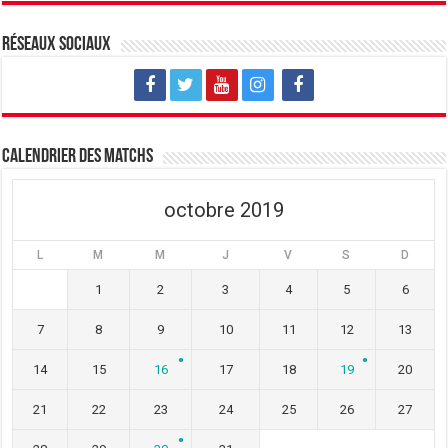
n
e
n
o
n
o
u
o
u
v
u
v
Réseaux sociaux
e
v
e
l
e
l
l
l
l
e
l
e
f
e
f
e
f
e
n
e
n
ê
n
ê
t
ê
t
Calendrier des matchs
r
t
r
e
r
e
)
e
)
)
octobre 2019
L
M
M
J
V
S
D
1
2
3
4
5
6
7
8
9
10
11
12
13
14
15
16
17
18
19
20
21
22
23
24
25
26
27