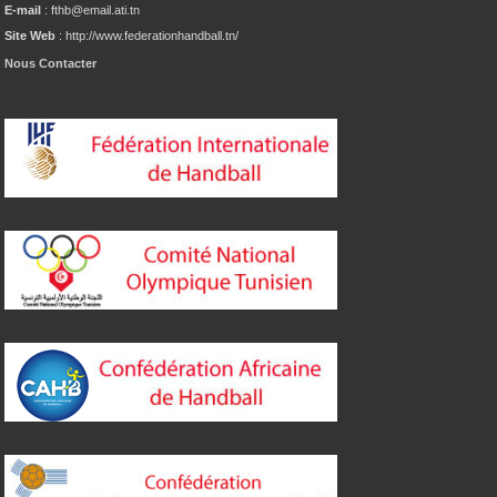
E-mail
: fthb@email.ati.tn
Site Web
: http://www.federationhandball.tn/
Nous Contacter