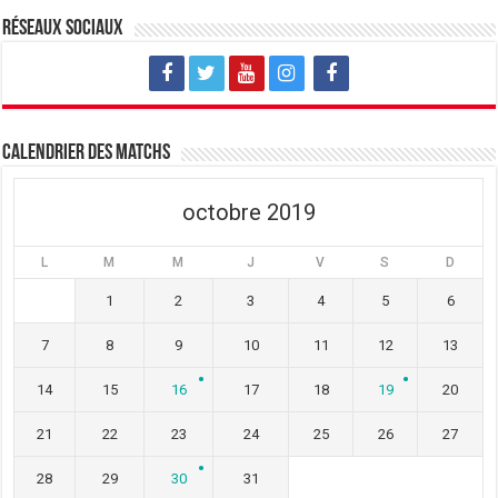
u
o
u
v
u
v
Réseaux sociaux
e
v
e
l
e
l
l
l
l
e
l
e
f
e
f
e
f
e
n
e
n
ê
n
ê
t
ê
t
Calendrier des matchs
r
t
r
e
r
e
)
e
)
)
octobre 2019
L
M
M
J
V
S
D
1
2
3
4
5
6
7
8
9
10
11
12
13
14
15
16
17
18
19
20
21
22
23
24
25
26
27
28
29
30
31