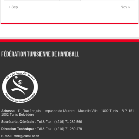
« Sep
Nov »
Fédération tunisienne de Handball
Adresse
: 11, Rue 1er juin – Impasse de l’Aurore – Mutuelle Ville – 1002 Tunis – B.P. 151 –
1002 Tunis Belvédère
Secrétariat Générale
: Tél & Fax : (+216) 71 282 566
Direction Technique
: Tél & Fax : (+216) 71 280 479
E-mail
: fthb@email.ati.tn